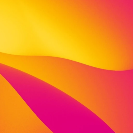
Kinder“
Di
indern in 2024 ans Meer zu
 dass es klappt!
 betreuen Kinder in unterschiedlichen Lebens- und
es ans Geld.
ie Urlaub gemacht oder das Meer gesehen.
s dem Alltagsgrau, rein ins Meer, Weite erleben, Sand