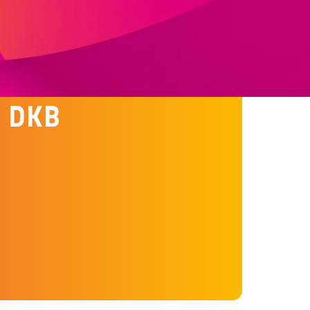
jekt
r DKB