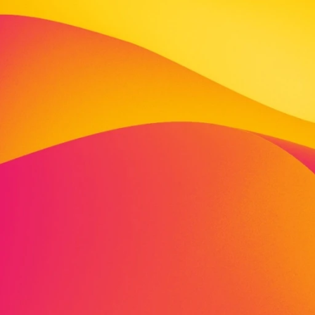
„Meer für 
Wir ermöglichen 15 K
fahren. HILF DU MIT,
01.12.2023
Wir unterstützen, fördern und
Entwicklungskrisen. Oft fehlt 
Viele der Kinder haben noch n
Das wollen wir ändern! Raus au
unter den Füßen.