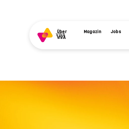
Über
Magazin
Jobs
VIVA
VIVA
Die Stiftung
Di
Overview