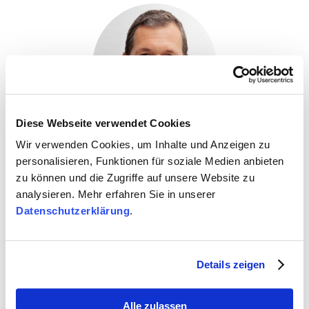
Untergasse 12 | 34281 Gudensberg
Mittwoch: 09:00 – 17:30 Uhr
Freitag: 09:00 – 15:00 Uhr
Diese Webseite verwendet Cookies
Wir verwenden Cookies, um Inhalte und Anzeigen zu
Carsten dos Santos
personalisieren, Funktionen für soziale Medien anbieten
zu können und die Zugriffe auf unsere Website zu
analysieren. Mehr erfahren Sie in unserer
Datenschutzerklärung
.
Fachbereichsleitung Stationäre Kinder- &
Jugendhilfe
Details zeigen
Alle zulassen