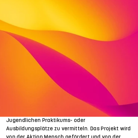
Kinder und Jugendliche unterstützen: Fokus des
Projekts „Check-up Chattengau“ ist es, die
Lebenssituation der Jugendlichen aus der Roma-
Gemeinschaft im Schwalm-Eder-Kreis nachhaltig
zu verbessern und sie zu unterstützen. Sie sollen
die Chance erhalten, all die Möglichkeiten
kennenzulernen, die die Zukunft für sie
bereithält.
Daneben sollen zugleich Vorurteile in der
Stadtgesellschaft abgebaut und Vertrauen
geschaffen werden – indem z.B. Kontakte zum
örtlichen Gewerbe geknüpft werden, um den
Jugendlichen Praktikums- oder
Ausbildungsplätze zu vermitteln. Das Projekt wird
von der Aktion Mensch gefördert und von der