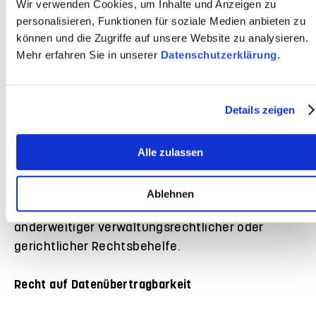
Wir verwenden Cookies, um Inhalte und Anzeigen zu
personalisieren, Funktionen für soziale Medien anbieten zu
Beschwerderecht bei der zuständigen
können und die Zugriffe auf unsere Website zu analysieren.
Mehr erfahren Sie in unserer
Datenschutzerklärung
.
Aufsichtsbehörde
Im Falle von Verstößen gegen die DSGVO steht
Details zeigen
den Betroffenen ein Beschwerderecht bei einer
Aufsichtsbehörde, insbesondere in dem
Mitgliedstaat ihres gewöhnlichen Aufenthalts,
Alle zulassen
ihres Arbeitsplatzes oder des Orts des
mutmaßlichen Verstoßes zu. Das
Ablehnen
Beschwerderecht besteht unbeschadet
anderweitiger verwaltungsrechtlicher oder
gerichtlicher Rechtsbehelfe.
Recht auf Datenübertragbarkeit