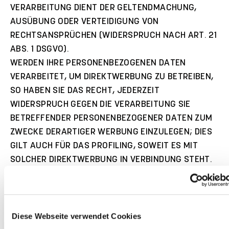
VERARBEITUNG DIENT DER GELTENDMACHUNG,
AUSÜBUNG ODER VERTEIDIGUNG VON
RECHTSANSPRÜCHEN (WIDERSPRUCH NACH ART. 21
ABS. 1 DSGVO).
WERDEN IHRE PERSONENBEZOGENEN DATEN
VERARBEITET, UM DIREKTWERBUNG ZU BETREIBEN,
SO HABEN SIE DAS RECHT, JEDERZEIT
WIDERSPRUCH GEGEN DIE VERARBEITUNG SIE
BETREFFENDER PERSONENBEZOGENER DATEN ZUM
ZWECKE DERARTIGER WERBUNG EINZULEGEN; DIES
GILT AUCH FÜR DAS PROFILING, SOWEIT ES MIT
SOLCHER DIREKTWERBUNG IN VERBINDUNG STEHT.
WENN SIE WIDERSPRECHEN, WERDEN IHRE
PERSONENBEZOGENEN DATEN ANSCHLIESSEND
NICHT MEHR ZUM ZWECKE DER DIREKTWERBUNG
VERWENDET (WIDERSPRUCH NACH ART. 21 ABS. 2
Diese Webseite verwendet Cookies
DSGVO).