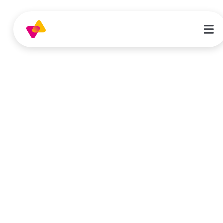
Datenschutzerklärungen
Die folgenden Hinweise geben einen
einfachen Überblick darüber, was mit deinen
personenbezogenen Daten passiert, wenn
du diese Website besuchen.