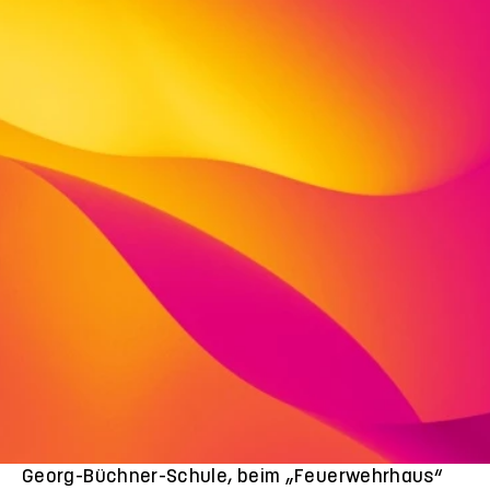
Unsere VIVA Perspektivklasse
Das Angebot richtet sich an die schulpflichtigen
jungen Menschen ab der 7. Klasse, die
ein individualisiertes Schulangebot brauchen,
sich im großen Klassenverband nicht
wohlfühlen,
die eine Auszeit in ihrer Schullaufbahn
brauchen,
die von Schulangst und Schulabsentismus
betroffen sind
Das Angebot findet in den neuen Räumen der
Georg-Büchner-Schule, beim „Feuerwehrhaus“