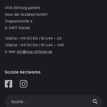
Hinter der Komödie
Team Schwalm-Eder-Kreis
VIVA Stiftung gGmbH
Kita Himmelsstürmer
Team Werra-Meißner-Kreis
Haus der Sozialwirtschaft
Waldorfkindergarten Goetheanlage
Treppenstraße 4
D-34117 Kassel
Familienzentren
Familienzentrum Nordstadt
Telefon: +49 (0) 561 / 81 644 – 00
Telefax: +49 (0) 561 / 81 644 – 490
Familienzentrum Himmelsstürmer
E-Mail:
info@viva-stiftung.de
Präventionsangebote an Kitas und Schulen
Soziale Netzwerke