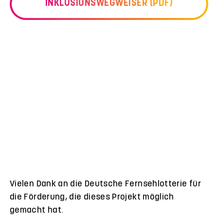
INKLUSIONSWEGWEISER (PDF)
Video
im
neuen
Tab
öffnen
Vielen Dank an die Deutsche Fernsehlotterie für
die Förderung, die dieses Projekt möglich
gemacht hat.