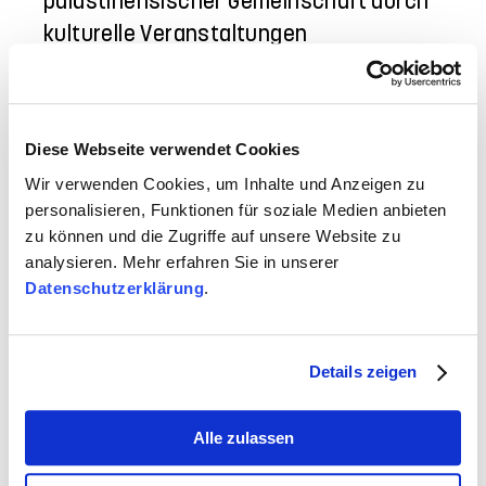
palästinensischer Gemeinschaft durch
kulturelle Veranstaltungen
Rarduja e.V.
(Nigeria)
SOFT e.V.
(tamilisch): Beratung und
Diese Webseite verwendet Cookies
Unterstützung tamilischer Menschen
Wir verwenden Cookies, um Inhalte und Anzeigen zu
Somali Plus e.V.
: Begleitung und
personalisieren, Funktionen für soziale Medien anbieten
Unterstützung bei bürokratischen
zu können und die Zugriffe auf unsere Website zu
analysieren. Mehr erfahren Sie in unserer
Anliegen
Datenschutzerklärung
.
The Concerned Nigerians e.V.
: Begleitung
und Unterstützung bei bürokratischen und
konsularischen Anliegen
Details zeigen
Vatan – Verein für Kultur und Publikation
Alle zulassen
e.V.
: Konzert- und Kulturprogramme, Arbeit
mit geflüchteten Menschen aus