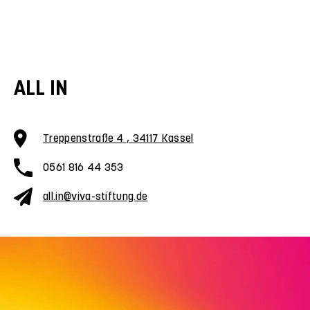
ALL IN
Treppenstraße 4 , 34117 Kassel
0561 816 44 353
all.in@viva-stiftung.de