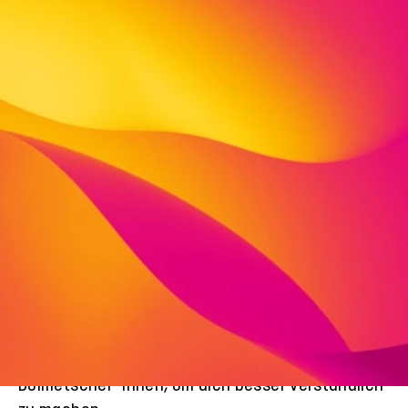
Herzlich willkommen bei ALL IN
– oder wie wir sagen: Komm‘ einfach
mal zu uns rein!
In der Treppe4 arbeiten aktuell 19 Vereine die von
Menschen geführt und organisiert werden, die
selbst einen Migrationshintergrund haben sich
deshalb bestens mit den Herausforderungen und
den Problemen auskennen. Sie kommen aus ganz
verschiedenen Ländern. Sie beraten und
unterstützen dich bei allen deinen Fragen. Auch
begleiten sie dich bei Behördengängen oder
Arztbesuchen und helfen dir als
Dolmetscher*innen, um dich besser verständlich