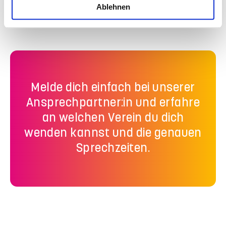
Ablehnen
Afghanistan
Melde dich einfach bei unserer
Ansprechpartner:in und erfahre
an welchen Verein du dich
wenden kannst und die genauen
Sprechzeiten.