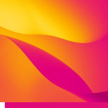
Herzlich willkommen
Unser „Kleiner Bär“ befindet sich in der direkten Na
Und wir sind nicht nur „Nachbarn“ sondern fühlen u
unterstützen uns gegenseitig und organisieren vie
Unser Haus ist außergewöhnlich schön. Wir haben seh
In die hellen Räume würde man am liebsten einziehe
insgesamt 600 qm Fläche.
Seit 2017 sind wir anerkannte “Sprach-Kita”.