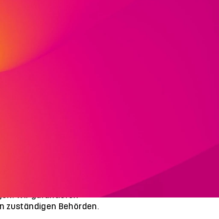
inklusive Schule
rbeiter*innen eine
hüler*innen im Unterricht,
en. Wir garantieren
en zuständigen Behörden.