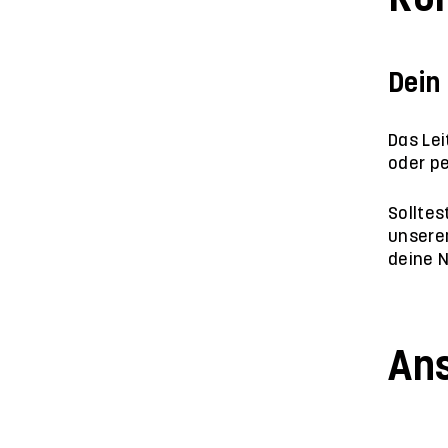
Dein
Das Lei
oder pe
Solltes
unserem
deine N
An