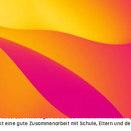
ulassistenz ist
ziehungskompetenz
wir wollen
nder und Jugendliche sollen gemeinsam lernen und die 
n. Unser Ziel ist es, durch unsere zuverlässigen Mita
sgerechte Schulbegleitung zu gewährleisten.
wir machen
 Bedarf unterstützen unsere Mitarbeiter*innen die Sc
 Pausen,auf Ausflügen und anderen Schulveranstaltung
it eine gute Zusammenarbeit mit Schule, Eltern und d