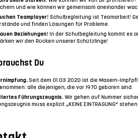
 uns deine Stärken!
Wie können wir von dir profitieren
ichern und wie können wir gemeinsam aneinander wa
suchen Teamplayer!
Schulbegleitung ist Teamarbeit! 
rstände und finden Lösungen für Probleme.
bauen Beziehungen!
In der Schulbegleitung kommt es a
tärken wir den Rücken unserer Schützlinge!
brauchst Du
rnimpfung.
Seit dem 01.03.2020 ist die Masern-Impfpfli
enommen: alle diejenigen, die vor 1970 geboren sind.
itertes Führungszeugnis.
Wir gehen auf Nummer sicher
ungszeugnis muss explizit „KEINE EINTRAGUNG“ stehen
ntakt