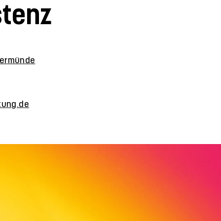
stenz
dermünde
tung.de