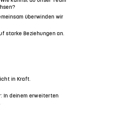
? Wie kannst du unser Team
chsen?
Gemeinsam überwinden wir
uf starke Beziehungen an.
cht in Kraft.
: In deinem erweiterten
.