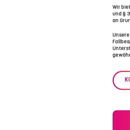
Wir bie
und § 3
an Gru
Unsere
Fallbes
Unters
gewährl
K