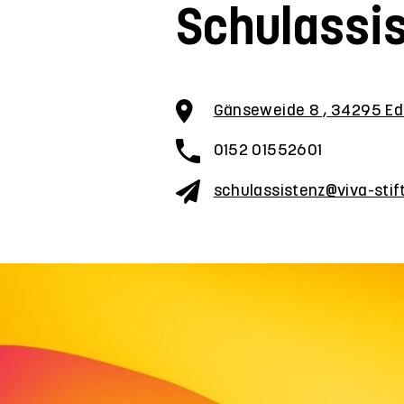
Schulassi
Gänseweide 8 , 34295 E
0152 01552601
schulassistenz@viva-stif