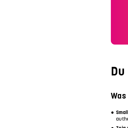
Du
Was 
Smal
authe