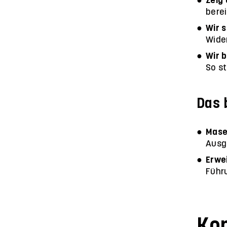
Zeig
bere
Wir 
Wide
Wir 
So s
Das 
Mase
Ausg
Erwe
Führ
Ko