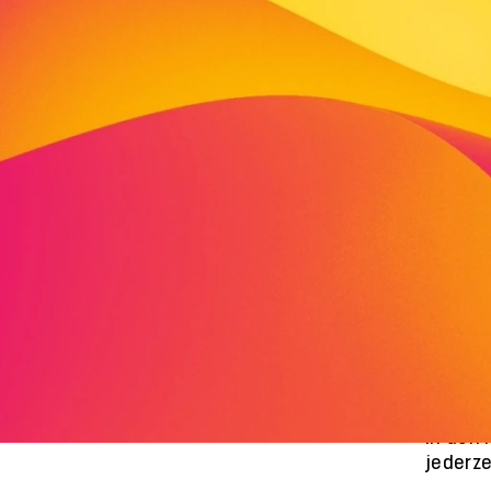
Sch
Be
Was 
Alle Ki
besuche
bedarf
Was 
Je nach
in den
jederze