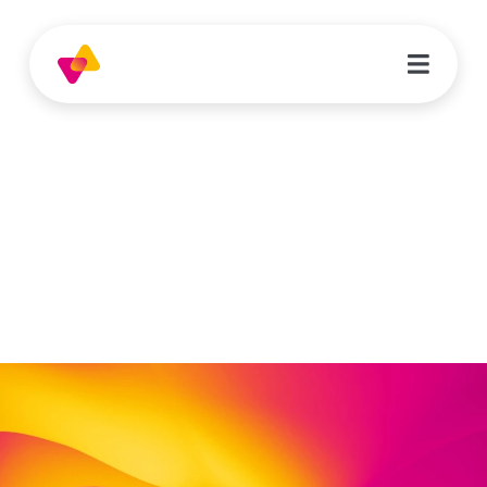
Nancy Rolapp
Sachbearbeiterin Debitorenbuchhaltung