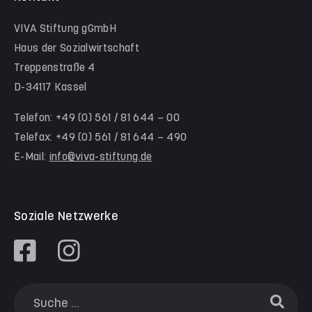
Hinter der Komödie
Team Schwalm-Eder-Kreis
VIVA Stiftung gGmbH
Kita Himmelsstürmer
Team Werra-Meißner-Kreis
Haus der Sozialwirtschaft
Waldorfkindergarten Goetheanlage
Treppenstraße 4
D-34117 Kassel
Familienzentren
Familienzentrum Nordstadt
Telefon: +49 (0) 561 / 81 644 – 00
Telefax: +49 (0) 561 / 81 644 – 490
Familienzentrum Himmelsstürmer
E-Mail:
info@viva-stiftung.de
Präventionsangebote an Kitas und Schulen
Soziale Netzwerke