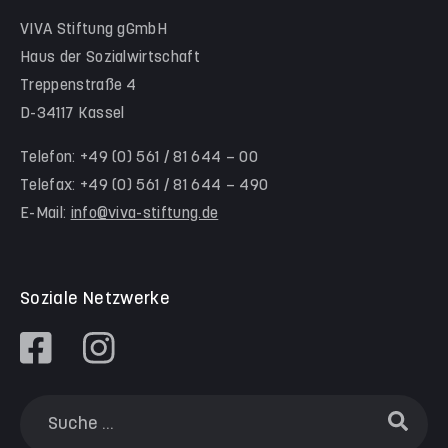
Hinter der Komödie
Team Schwalm-Eder-Kreis
VIVA Stiftung gGmbH
Kita Himmelsstürmer
Team Werra-Meißner-Kreis
Haus der Sozialwirtschaft
Waldorfkindergarten Goetheanlage
Treppenstraße 4
D-34117 Kassel
Familienzentren
Familienzentrum Nordstadt
Telefon: +49 (0) 561 / 81 644 – 00
Telefax: +49 (0) 561 / 81 644 – 490
Familienzentrum Himmelsstürmer
E-Mail:
info@viva-stiftung.de
Präventionsangebote an Kitas und Schulen
Soziale Netzwerke