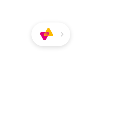
Über
Magazin
Jobs
VIVA
VIVA
Über VIVA
Die Pers
Teresa Stokl
Erzieherin | Kita Nils Holger