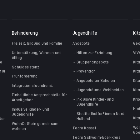
Behinderung
Jugendhilfe
Kit
Freizeit, Bildung und Familie
Angebote
Geo
Unterstützung, Wohnen und
Hilfen zur Erziehung
VIV
Alltag
le
Gruppenangebote
Kit
Schulassistenz
für
Prävention
Kit
Frühförderung
Angebote an Schulen
Kit
Integrationsfachdienst
Jugendräume Wehlheiden
Kita
Einheitliche Ansprechstelle für
Inklusive Kinder- und
Kri
Arbeitgeber
Jugendhilfe
Hin
Inklusive Kinder- und
Stadtteilhelfer*innen Nord-
Jugendhilfe
Kit
der
Holland
WohnGeStein gemeinsam
Wal
Team Kassel
wohnen
Goe
Team Schwalm-Eder-Kreis