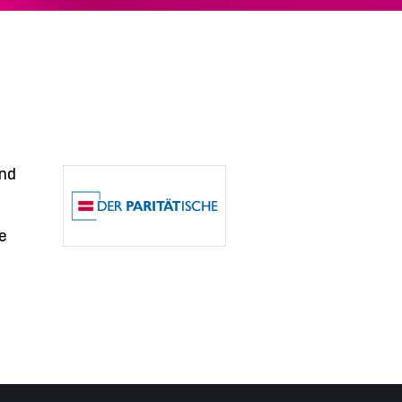
und
e