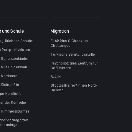
a und Schule
Migration
rg-Büchner-Schule
EhAP Plus & Check-up
Chattengau
A Perspektivklasse
Türkische Beratungsstelle
a Schanzenkinder
Psychosoziales Zentrum für
a Nils Holgersson
Geflüchtete
a Nordstern
ALL IN
 Kleiner Bär
Stadtteilhelfer*innen Nord-
Holland
ppe Nordlicht
ter der Komödie
a Himmelsstürmer
dorfkindergarten
theanlage