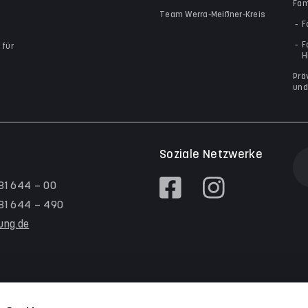
Fam
Team Werra-Meißner-Kreis
F
F
 für
H
Prä
und
Soziale Netzwerke
 81 644 – 00
/ 81 644 – 490
tung.de