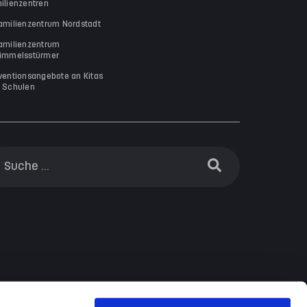
ilienzentren
amilienzentrum Nordstadt
amilienzentrum
immelsstürmer
ventionsangebote an Kitas
 Schulen