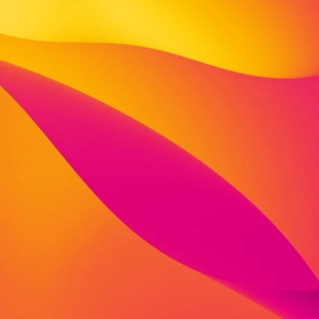
Schwarzwaldweg 1 a
34134 Kassel
Deutschland
fon: 0561 3165875
fax: 0561 3165876
teresa.stoklossa@viva-kita.de