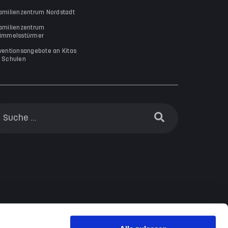
amilienzentrum Nordstadt
amilienzentrum
immelsstürmer
ventionsangebote an Kitas
 Schulen