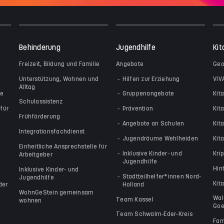
Behinderung
Jugendhilfe
Kit
Freizeit, Bildung und Familie
Angebote
Geo
Unterstützung, Wohnen und
Hilfen zur Erziehung
VIV
Alltag
le
Gruppenangebote
Kit
Schulassistenz
für
Prävention
Kit
Frühförderung
Angebote an Schulen
Kit
Integrationsfachdienst
Jugendräume Wehlheiden
Kita
Einheitliche Ansprechstelle für
Inklusive Kinder- und
Kri
Arbeitgeber
Jugendhilfe
Hin
Inklusive Kinder- und
Stadtteilhelfer*innen Nord-
Jugendhilfe
Kit
der
Holland
WohnGeStein gemeinsam
Wal
Team Kassel
wohnen
Goe
Team Schwalm-Eder-Kreis
Fam