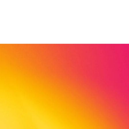
Kesselberg 8
34212 Melsungen
Deutschland
fon: 05661 705656
fax: 05661 705629
tamara.bienert@viva-stiftung.de