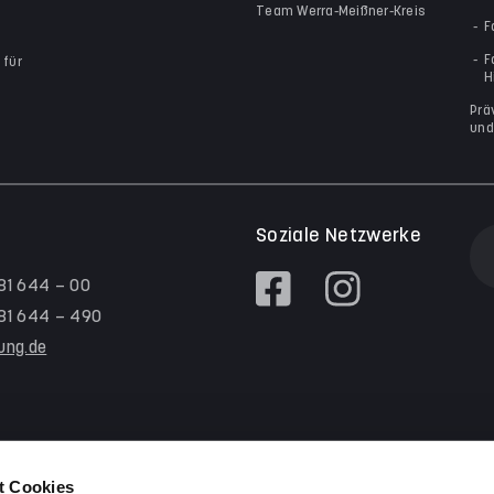
Team Werra-Meißner-Kreis
F
F
 für
H
Prä
und
Soziale Netzwerke
 81 644 – 00
/ 81 644 – 490
tung.de
t Cookies