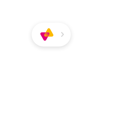
Über
Magazin
Jobs
VIVA
VIVA
Über VIVA
Die Pers
Tamara Biene
Sozialarbeiterin B.A.