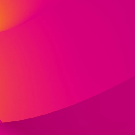
und
e