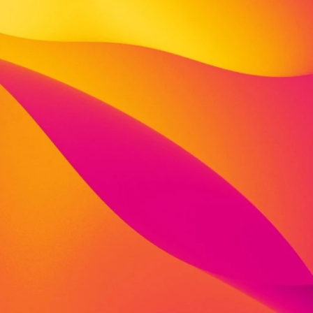
den Bereichen Jugendhilfe, Behindertenhilfe, Beratung 
artner von vielen öffentlichen Institutionen, privaten
nehmen und anderen Trägern der Sozialwirtschaft. Wir
 Tradition vertrauensvoll zusammen und stimmen unser
ste bedarfsgerecht mit unseren Partner*innen
für dich Entwicklungsräume. Nutze sie!