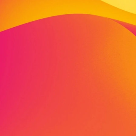
Wir sind aktiv in 
Bildung. Wir sind P
Initiativen, Unter
arbeiten in langer
Angebote und Dien
aufeinander ab.
VIVA schafft auch 