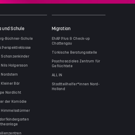
a und Schule
Migration
rg-Büchner-Schule
EhAP Plus & Check-up
Chattengau
A Perspektivklasse
Türkische Beratungsstelle
a Schanzenkinder
Psychosoziales Zentrum für
a Nils Holgersson
Geflüchtete
a Nordstern
ALL IN
 Kleiner Bär
Stadtteilhelfer*innen Nord-
Holland
ppe Nordlicht
ter der Komödie
a Himmelsstürmer
dorfkindergarten
theanlage
ilienzentren