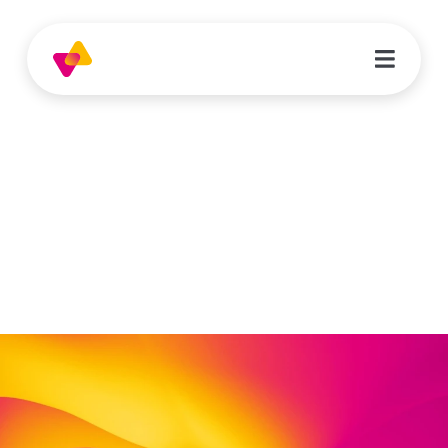
Stefanie Morgen
Erzieherin | Kita Kleiner Bär