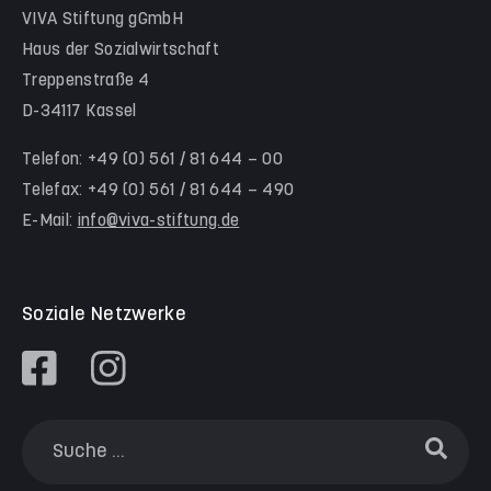
Team Schwalm-Eder-Kreis
VIVA Stiftung gGmbH
Kita Himmelsstürmer
Team Werra-Meißner-Kreis
Haus der Sozialwirtschaft
Waldorfkindergarten Goetheanlage
Treppenstraße 4
D-34117 Kassel
Familienzentren
Familienzentrum Nordstadt
Telefon: +49 (0) 561 / 81 644 – 00
Telefax: +49 (0) 561 / 81 644 – 490
Familienzentrum Himmelsstürmer
E-Mail:
info@viva-stiftung.de
Präventionsangebote an Kitas und Schulen
Soziale Netzwerke