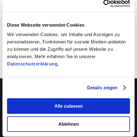
VIVA schafft auch für dich Entwicklungsräume.
Nutze sie!
Diese Webseite verwendet Cookies
Wir verwenden Cookies, um Inhalte und Anzeigen zu
personalisieren, Funktionen für soziale Medien anbieten
zu können und die Zugriffe auf unsere Website zu
analysieren. Mehr erfahren Sie in unserer
Datenschutzerklärung
.
Details zeigen
Alle zulassen
Über VIVA
Die Stiftung
Ablehnen
Das Management
Beratungsstellen
Das Magazin
VIVA-Beratungszentrum