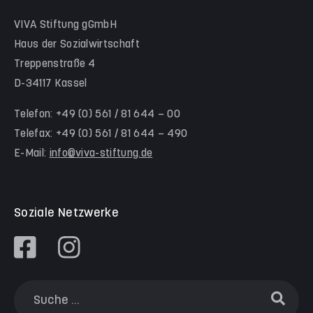
Hinter der Komödie
Team Schwalm-Eder-Kreis
VIVA Stiftung gGmbH
Kita Himmelsstürmer
Team Werra-Meißner-Kreis
Haus der Sozialwirtschaft
Waldorfkindergarten Goetheanlage
Treppenstraße 4
D-34117 Kassel
Familienzentren
Familienzentrum Nordstadt
Telefon: +49 (0) 561 / 81 644 – 00
Telefax: +49 (0) 561 / 81 644 – 490
Familienzentrum Himmelsstürmer
E-Mail:
info@viva-stiftung.de
Präventionsangebote an Kitas und Schulen
Soziale Netzwerke