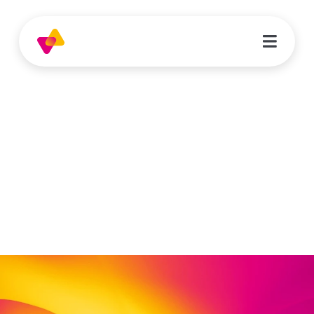
Sophia Mahn
Erzieherin | Kindertagesstätte
Schanzenkinder