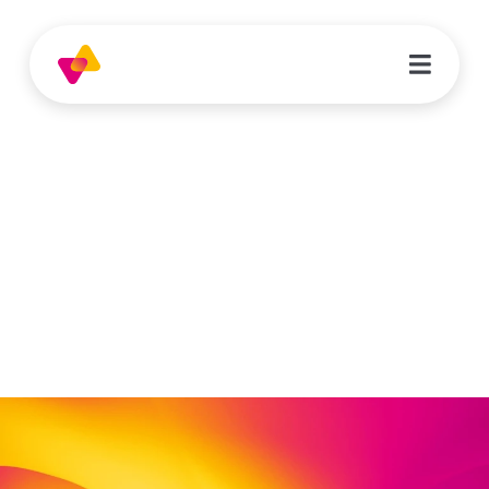
Sandra Bischoff
Fachberaterin | Integrationsfachdienst (IFD)
Schwalm-Eder