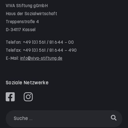
Hinter der Komödie
Team Schwalm-Eder-Kreis
VIVA Stiftung gGmbH
Kita Himmelsstürmer
Team Werra-Meißner-Kreis
Haus der Sozialwirtschaft
Waldorfkindergarten Goetheanlage
Treppenstraße 4
D-34117 Kassel
Familienzentren
Familienzentrum Nordstadt
Telefon: +49 (0) 561 / 81 644 – 00
Telefax: +49 (0) 561 / 81 644 – 490
Familienzentrum Himmelsstürmer
E-Mail:
info@viva-stiftung.de
Präventionsangebote an Kitas und Schulen
Soziale Netzwerke