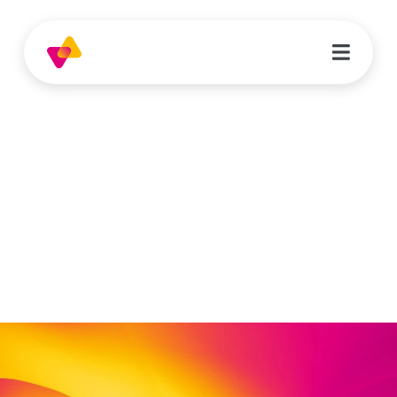
Patricio Urbano Munoz
Psychologischer Berater | Psychosoziales
Zentrum für Geflüchtete Nordhessen