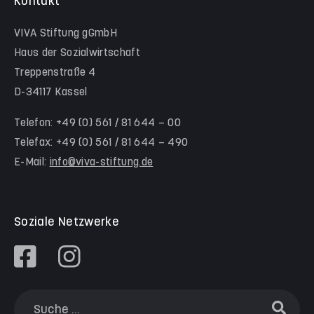
Kontakt
Hinter der Komödie
Team Schwalm-Eder-Kreis
VIVA Stiftung gGmbH
Kita Himmelsstürmer
Team Werra-Meißner-Kreis
Haus der Sozialwirtschaft
Waldorfkindergarten Goetheanlage
Treppenstraße 4
D-34117 Kassel
Familienzentren
Familienzentrum Nordstadt
Telefon: +49 (0) 561 / 81 644 – 00
Telefax: +49 (0) 561 / 81 644 – 490
Familienzentrum Himmelsstürmer
E-Mail:
info@viva-stiftung.de
Präventionsangebote an Kitas und Schulen
Soziale Netzwerke