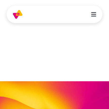
Patricia van der Werf
Erzieherin | Kita Himmelsstürmer