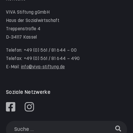
Hinter der Komödie
Team Schwalm-Eder-Kreis
VIVA Stiftung gGmbH
Kita Himmelsstürmer
Team Werra-Meißner-Kreis
Haus der Sozialwirtschaft
Waldorfkindergarten Goetheanlage
Treppenstraße 4
D-34117 Kassel
Familienzentren
Familienzentrum Nordstadt
Telefon: +49 (0) 561 / 81 644 – 00
Telefax: +49 (0) 561 / 81 644 – 490
Familienzentrum Himmelsstürmer
E-Mail:
info@viva-stiftung.de
Präventionsangebote an Kitas und Schulen
Soziale Netzwerke