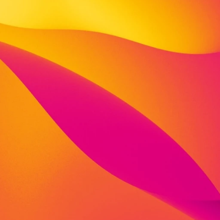
An den Anlagen 8b
37269 Eschwege
fon: 05651 3329011
o.podufalova@viva-stiftung.de