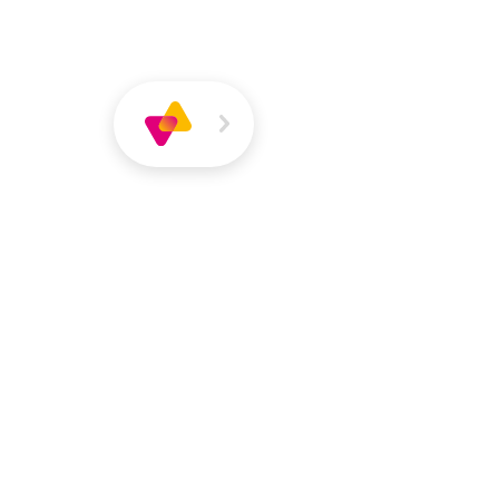
Über
Magazin
Jobs
VIVA
VIVA
Über VIVA
Die Pers
Oleksandra P
Psycholog*in