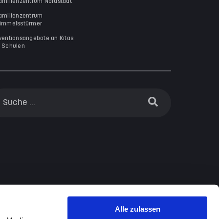
amilienzentrum Nordstadt
amilienzentrum
immelsstürmer
ventionsangebote an Kitas
 Schulen
Alle zulassen