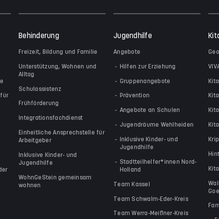
Behinderung
Jugendhilfe
Kit
Freizeit, Bildung und Familie
Angebote
Geo
Unterstützung, Wohnen und
Hilfen zur Erziehung
VIV
Alltag
le
Gruppenangebote
Kit
Schulassistenz
für
Prävention
Kit
Frühförderung
Angebote an Schulen
Kit
Integrationsfachdienst
Jugendräume Wehlheiden
Kita
Einheitliche Ansprechstelle für
Inklusive Kinder- und
Kri
Arbeitgeber
Jugendhilfe
Hin
Inklusive Kinder- und
Stadtteilhelfer*innen Nord-
Jugendhilfe
Kit
der
Holland
WohnGeStein gemeinsam
Wal
Team Kassel
wohnen
Goe
Team Schwalm-Eder-Kreis
Fam
Team Werra-Meißner-Kreis