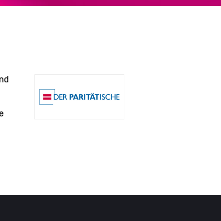
und
e