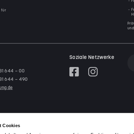
F
F
 für
H
Prä
und
Soziale Netzwerke
 81 644 – 00
/ 81 644 – 490
tung.de
t Cookies