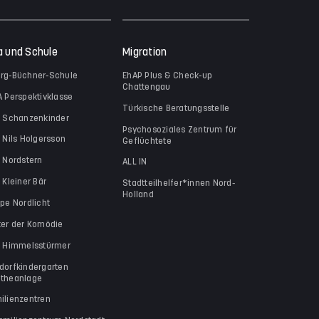
a und Schule
Migration
rg-Büchner-Schule
EhAP Plus & Check-up
Chattengau
A Perspektivklasse
Türkische Beratungsstelle
a Schanzenkinder
Psychosoziales Zentrum für
a Nils Holgersson
Geflüchtete
a Nordstern
ALL IN
 Kleiner Bär
Stadtteilhelfer*innen Nord-
Holland
ppe Nordlicht
ter der Komödie
a Himmelsstürmer
dorfkindergarten
theanlage
ilienzentren