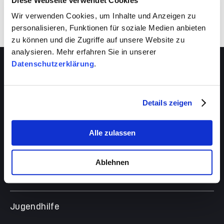
Diese Webseite verwendet Cookies
Wir verwenden Cookies, um Inhalte und Anzeigen zu
personalisieren, Funktionen für soziale Medien anbieten
zu können und die Zugriffe auf unsere Website zu
analysieren. Mehr erfahren Sie in unserer
Datenschutzerklärung
.
Details zeigen
Über VIVA
Die Stiftung
Das Management
Alle zulassen
Beratungsstellen
Das Magazin
VIVA-Beratungszentrum
Partner & Förderer
Schwangerenberatung
Ablehnen
Behinderung
Veranstaltungen
Freizeit, Bildung und Familie
Türkische Beratungsstelle
Die Personen
Unterstützung, Wohnen und Alltag
Psychosoziales Zentrum für Geflüchtete
Jugendhilfe
Jobs
Schulassistenz
Angebote
ALL IN