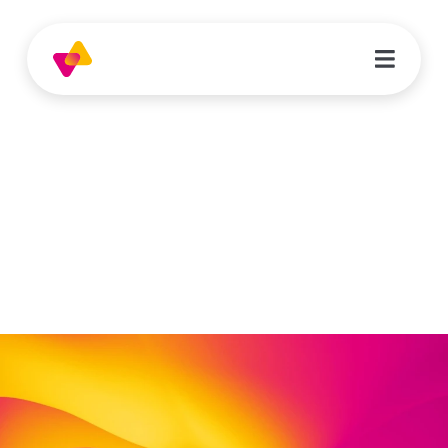
Oka Rivi Eickholl
Sozialpädagog*in