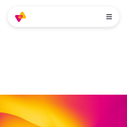
Monika Michel
Sozialpädagogin
Obertorstraße 9 (im Ärztehaus)
34576 Homberg