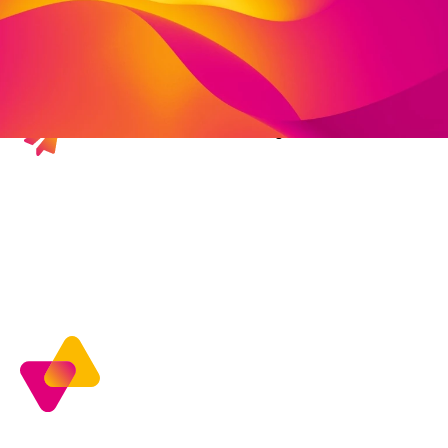
Deutschland
fon: 05681 4093
mobil: 0170 5387934
fax: 05681 4094
monika.michel@viva-stiftung.de