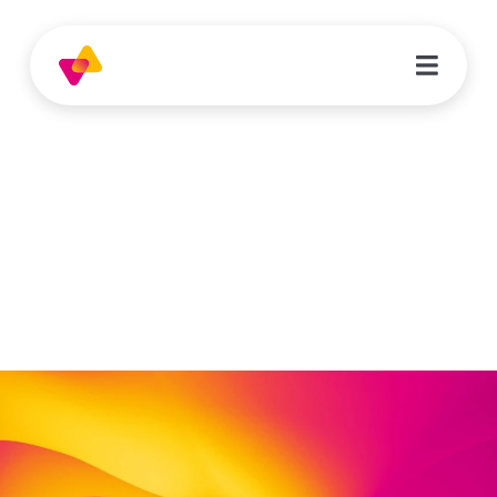
Mislina Bas
Erzieherin | Kita Kleiner Bär