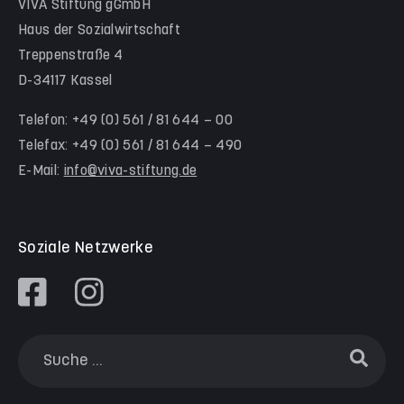
VIVA Stiftung gGmbH
Kita Himmelsstürmer
Team Werra-Meißner-Kreis
Haus der Sozialwirtschaft
Waldorfkindergarten Goetheanlage
Treppenstraße 4
D-34117 Kassel
Familienzentren
Familienzentrum Nordstadt
Telefon: +49 (0) 561 / 81 644 – 00
Telefax: +49 (0) 561 / 81 644 – 490
Familienzentrum Himmelsstürmer
E-Mail:
info@viva-stiftung.de
Präventionsangebote an Kitas und Schulen
Soziale Netzwerke