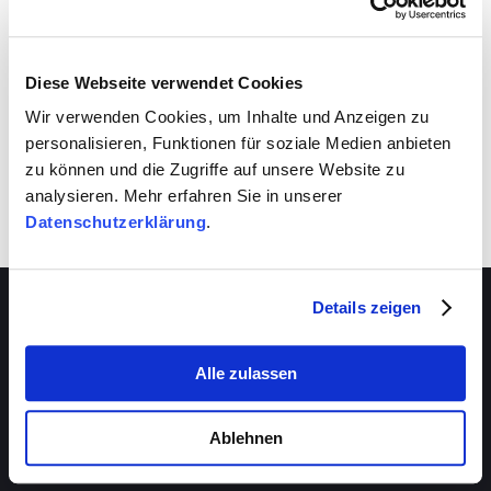
VIVA schafft auch für dich Entwicklungsräume.
Nutze sie!
Diese Webseite verwendet Cookies
Wir verwenden Cookies, um Inhalte und Anzeigen zu
personalisieren, Funktionen für soziale Medien anbieten
zu können und die Zugriffe auf unsere Website zu
analysieren. Mehr erfahren Sie in unserer
Datenschutzerklärung
.
Details zeigen
Alle zulassen
Über VIVA
Die Stiftung
Ablehnen
Das Management
Beratungsstellen
Das Magazin
VIVA-Beratungszentrum