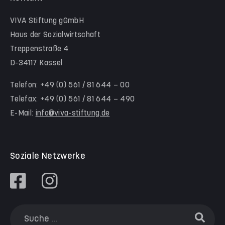
Hinter der Komödie
Team Schwalm-Eder-Kreis
VIVA Stiftung gGmbH
Kita Himmelsstürmer
Team Werra-Meißner-Kreis
Haus der Sozialwirtschaft
Waldorfkindergarten Goetheanlage
Treppenstraße 4
D-34117 Kassel
Familienzentren
Familienzentrum Nordstadt
Telefon: +49 (0) 561 / 81 644 – 00
Telefax: +49 (0) 561 / 81 644 – 490
Familienzentrum Himmelsstürmer
E-Mail:
info@viva-stiftung.de
Präventionsangebote an Kitas und Schulen
Soziale Netzwerke