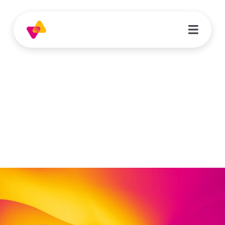
Minna Hirsch
Erzieherin | Kita Nordstern