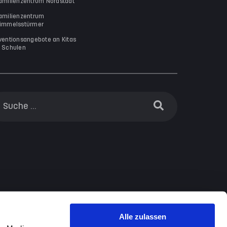
amilienzentrum Nordstadt
amilienzentrum
immelsstürmer
ventionsangebote an Kitas
 Schulen
Alle zulassen