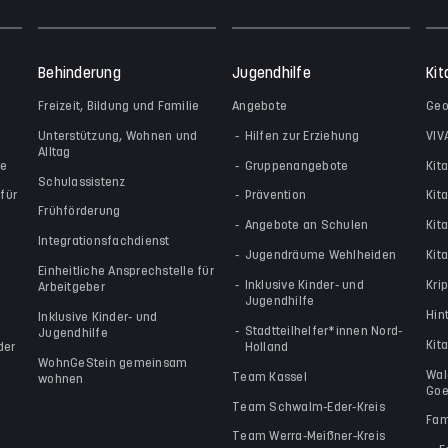
Behinderung
Jugendhilfe
Kit
Freizeit, Bildung und Familie
Angebote
Geo
Unterstützung, Wohnen und
Hilfen zur Erziehung
VIV
Alltag
le
Gruppenangebote
Kit
Schulassistenz
für
Prävention
Kit
Frühförderung
Angebote an Schulen
Kit
Integrationsfachdienst
Jugendräume Wehlheiden
Kita
Einheitliche Ansprechstelle für
Inklusive Kinder- und
Kri
Arbeitgeber
Jugendhilfe
Hin
Inklusive Kinder- und
Stadtteilhelfer*innen Nord-
Jugendhilfe
Kit
der
Holland
WohnGeStein gemeinsam
Wal
Team Kassel
wohnen
Goe
Team Schwalm-Eder-Kreis
Fam
Team Werra-Meißner-Kreis