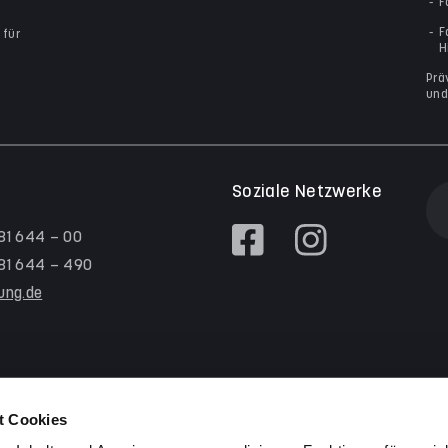
F
F
 für
H
Prä
und
Soziale Netzwerke
 81 644 – 00
/ 81 644 – 490
tung.de
t Cookies