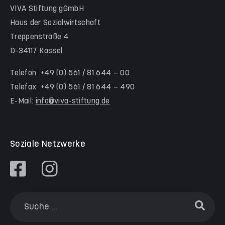
Team Schwalm-Eder-Kreis
VIVA Stiftung gGmbH
Kita Himmelsstürmer
Team Werra-Meißner-Kreis
Haus der Sozialwirtschaft
Waldorfkindergarten Goetheanlage
Treppenstraße 4
D-34117 Kassel
Familienzentren
Familienzentrum Nordstadt
Telefon: +49 (0) 561 / 81 644 – 00
Telefax: +49 (0) 561 / 81 644 – 490
Familienzentrum Himmelsstürmer
E-Mail:
info@viva-stiftung.de
Präventionsangebote an Kitas und Schulen
Soziale Netzwerke