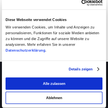
VIVA schafft auch für dich Entwicklungsräume.
Nutze sie!
Diese Webseite verwendet Cookies
Wir verwenden Cookies, um Inhalte und Anzeigen zu
personalisieren, Funktionen für soziale Medien anbieten
zu können und die Zugriffe auf unsere Website zu
analysieren. Mehr erfahren Sie in unserer
Datenschutzerklärung
.
Details zeigen
Alle zulassen
Über VIVA
Die Stiftung
Ablehnen
Das Management
Beratungsstellen
Das Magazin
VIVA-Beratungszentrum