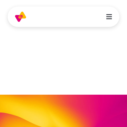
Marytha Schümann
Lehrkraft