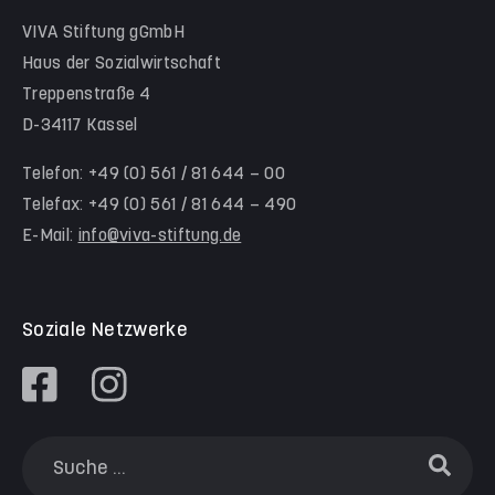
Hinter der Komödie
Team Schwalm-Eder-Kreis
VIVA Stiftung gGmbH
Kita Himmelsstürmer
Team Werra-Meißner-Kreis
Haus der Sozialwirtschaft
Waldorfkindergarten Goetheanlage
Treppenstraße 4
D-34117 Kassel
Familienzentren
Familienzentrum Nordstadt
Telefon: +49 (0) 561 / 81 644 – 00
Telefax: +49 (0) 561 / 81 644 – 490
Familienzentrum Himmelsstürmer
E-Mail:
info@viva-stiftung.de
Präventionsangebote an Kitas und Schulen
Soziale Netzwerke