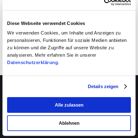
VIVA schafft auch für dich Entwicklungsräume.
Nutze sie!
Diese Webseite verwendet Cookies
Wir verwenden Cookies, um Inhalte und Anzeigen zu
personalisieren, Funktionen für soziale Medien anbieten
zu können und die Zugriffe auf unsere Website zu
analysieren. Mehr erfahren Sie in unserer
Datenschutzerklärung
.
Details zeigen
Alle zulassen
Über VIVA
Die Stiftung
Ablehnen
Das Management
Beratungsstellen
Das Magazin
VIVA-Beratungszentrum