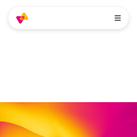
Mary Jay Wudy
Koordinatorin FZ Nordstadt