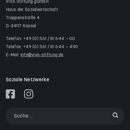
VIVA Stiftung gGmbH
Kita Himmelsstürmer
Team Werra-Meißner-Kreis
Haus der Sozialwirtschaft
Waldorfkindergarten Goetheanlage
Treppenstraße 4
D-34117 Kassel
Familienzentren
Familienzentrum Nordstadt
Telefon: +49 (0) 561 / 81 644 – 00
Telefax: +49 (0) 561 / 81 644 – 490
Familienzentrum Himmelsstürmer
E-Mail:
info@viva-stiftung.de
Präventionsangebote an Kitas und Schulen
Soziale Netzwerke