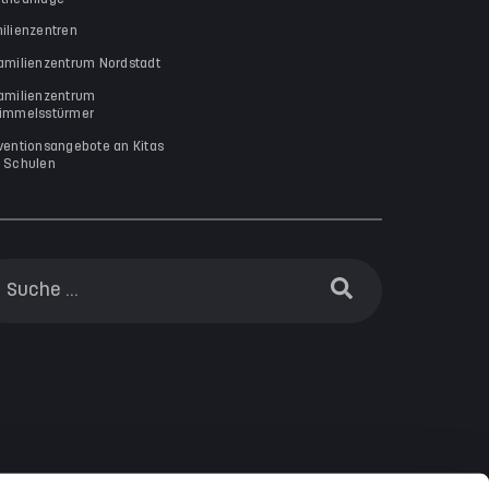
ilienzentren
amilienzentrum Nordstadt
amilienzentrum
immelsstürmer
ventionsangebote an Kitas
 Schulen