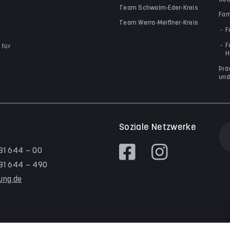
Team Schwalm-Eder-Kreis
Fam
Team Werra-Meißner-Kreis
F
F
 für
H
Prä
und
Soziale Netzwerke
 81 644 – 00
/ 81 644 – 490
tung.de