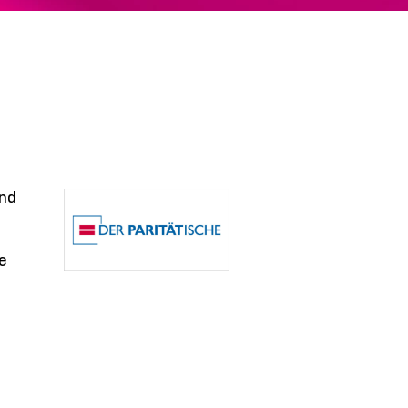
und
e