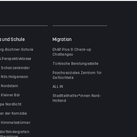
a und Schule
Migration
rg-Büchner-Schule
EhAP Plus & Check-up
Chattengau
A Perspektivklasse
Türkische Beratungsstelle
a Schanzenkinder
Psychosoziales Zentrum für
a Nils Holgersson
Geflüchtete
a Nordstern
ALL IN
 Kleiner Bär
Stadtteilhelfer*innen Nord-
Holland
ppe Nordlicht
ter der Komödie
a Himmelsstürmer
dorfkindergarten
theanlage