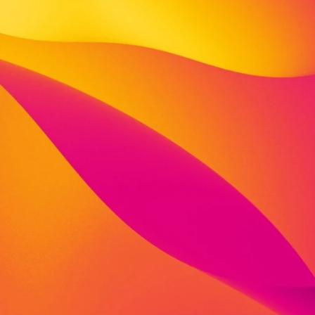
Treppenstraße 4
34117 Kassel
Deutschland
fon: 0561 81644 100
mobil: 0176 30081 646
fax: 0561 81644 101
maram.hamd@viva-stiftung.de