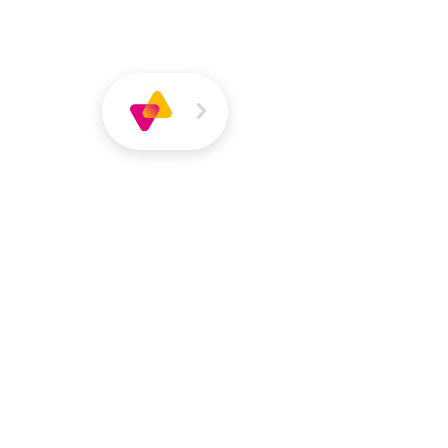
Über
Magazin
Jobs
VIVA
VIVA
Über VIVA
Die Pers
Maram Hamd
Stadtteilhelfer*in | Tagun