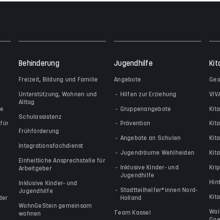
Behinderung
Jugendhilfe
Kit
Freizeit, Bildung und Familie
Angebote
Geo
Unterstützung, Wohnen und
Hilfen zur Erziehung
VIV
Alltag
le
Gruppenangebote
Kit
Schulassistenz
für
Prävention
Kit
Frühförderung
Angebote an Schulen
Kit
Integrationsfachdienst
Jugendräume Wehlheiden
Kita
Einheitliche Ansprechstelle für
Inklusive Kinder- und
Kri
Arbeitgeber
Jugendhilfe
Hin
Inklusive Kinder- und
Stadtteilhelfer*innen Nord-
Jugendhilfe
Kit
der
Holland
WohnGeStein gemeinsam
Wal
Team Kassel
wohnen
Goe