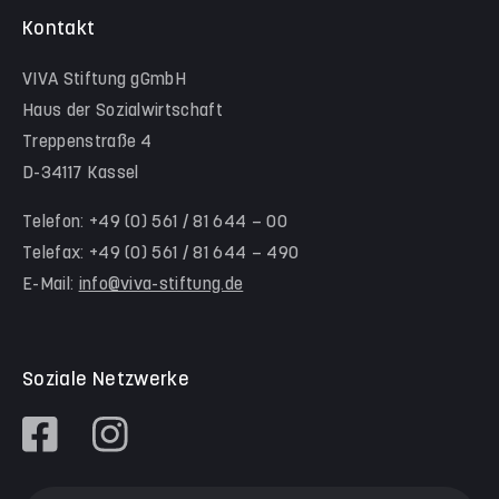
Krippe Nordlicht
Stadtteilhelfer*innen Nord-Holland
Team Kassel
Kontakt
Hinter der Komödie
Team Schwalm-Eder-Kreis
VIVA Stiftung gGmbH
Kita Himmelsstürmer
Team Werra-Meißner-Kreis
Haus der Sozialwirtschaft
Waldorfkindergarten Goetheanlage
Treppenstraße 4
D-34117 Kassel
Familienzentren
Familienzentrum Nordstadt
Telefon: +49 (0) 561 / 81 644 – 00
Telefax: +49 (0) 561 / 81 644 – 490
Familienzentrum Himmelsstürmer
E-Mail:
info@viva-stiftung.de
Präventionsangebote an Kitas und Schulen
Soziale Netzwerke