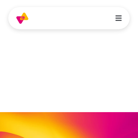
Kerstin Böhmer
Sachbearbeiterin Kreditorenbuchhaltung |
Bilanzbuchhaltung