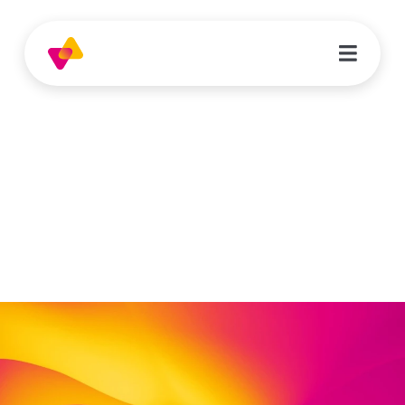
Kathrin Maschke
Mitarbeiterin Lobby / Tagungszentrum