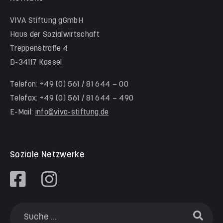
Hinter der Komödie
Team Schwalm-Eder-Kreis
VIVA Stiftung gGmbH
Kita Himmelsstürmer
Team Werra-Meißner-Kreis
Haus der Sozialwirtschaft
Waldorfkindergarten Goetheanlage
Treppenstraße 4
D-34117 Kassel
Familienzentren
Familienzentrum Nordstadt
Telefon: +49 (0) 561 / 81 644 – 00
Telefax: +49 (0) 561 / 81 644 – 490
Familienzentrum Himmelsstürmer
E-Mail:
info@viva-stiftung.de
Präventionsangebote an Kitas und Schulen
Soziale Netzwerke