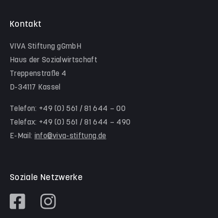
Kita Kleiner Bär
ALL IN
Einheitliche Ansprechstelle für Arbeitgeber
Stadtteilhelfer*innen Nord-Holland
Krippe Nordlicht
Stadtteilhelfer*innen Nord-Holland
Team Kassel
Kontakt
Hinter der Komödie
Team Schwalm-Eder-Kreis
VIVA Stiftung gGmbH
Kita Himmelsstürmer
Team Werra-Meißner-Kreis
Haus der Sozialwirtschaft
Waldorfkindergarten Goetheanlage
Treppenstraße 4
D-34117 Kassel
Familienzentren
Familienzentrum Nordstadt
Telefon: +49 (0) 561 / 81 644 – 00
Telefax: +49 (0) 561 / 81 644 – 490
Familienzentrum Himmelsstürmer
E-Mail:
info@viva-stiftung.de
Präventionsangebote an Kitas und Schulen
Soziale Netzwerke