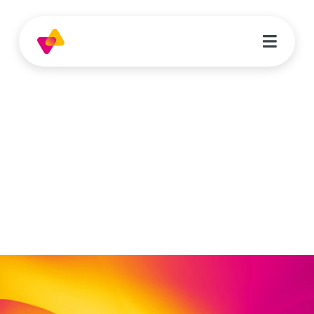
Julia Kasper
Sozialpädagogin | Ambulante Kinder- &
Jugendhilfe Werra-Meißner-Kreis