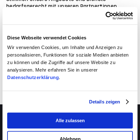
bedarfsgerecht mit unseren Partner*innen
aufeinander ab.
VIVA schafft auch für dich Entwicklungsräume.
Nutze sie!
Diese Webseite verwendet Cookies
Wir verwenden Cookies, um Inhalte und Anzeigen zu
personalisieren, Funktionen für soziale Medien anbieten
zu können und die Zugriffe auf unsere Website zu
analysieren. Mehr erfahren Sie in unserer
Datenschutzerklärung
.
Details zeigen
Alle zulassen
Ablehnen
Über VIVA