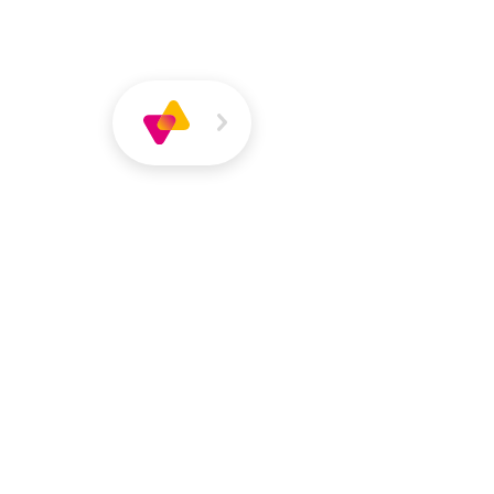
Über
Magazin
Jobs
VIVA
VIVA
Über VIVA
Die Pers
Jasmin Leah
Schulassistenz