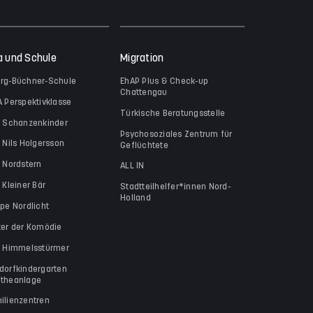
a und Schule
Migration
rg-Büchner-Schule
EhAP Plus & Check-up
Chattengau
A Perspektivklasse
Türkische Beratungsstelle
a Schanzenkinder
Psychosoziales Zentrum für
a Nils Holgersson
Geflüchtete
a Nordstern
ALL IN
 Kleiner Bär
Stadtteilhelfer*innen Nord-
Holland
ppe Nordlicht
ter der Komödie
a Himmelsstürmer
dorfkindergarten
theanlage
ilienzentren