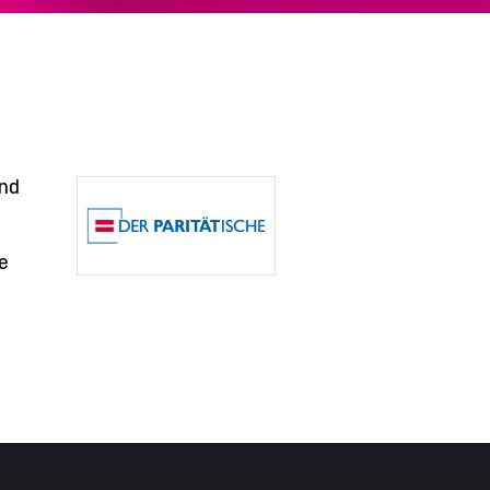
und
e