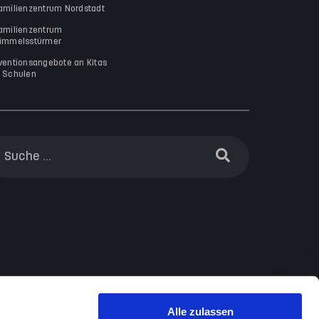
amilienzentrum Nordstadt
amilienzentrum
immelsstürmer
ventionsangebote an Kitas
 Schulen
Alle zulassen