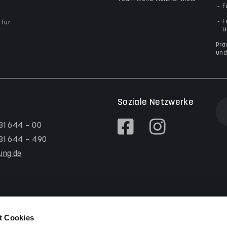
F
F
 für
H
Prä
und
Soziale Netzwerke
 81 644 – 00
/ 81 644 – 490
tung.de
t Cookies