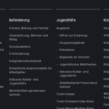
Behinderung
Jugendhilfe
Kit
Freizeit, Bildung und Familie
Angebote
Geo
Unterstützung, Wohnen und
Hilfen zur Erziehung
VIV
Alltag
le
Gruppenangebote
Kit
Schulassistenz
für
Prävention
Kit
Frühförderung
Angebote an Schulen
Kit
Integrationsfachdienst
Jugendräume Wehlheiden
Kita
Einheitliche Ansprechstelle für
Inklusive Kinder- und
Kri
Arbeitgeber
Jugendhilfe
Hin
Inklusive Kinder- und
Stadtteilhelfer*innen Nord-
Jugendhilfe
Kit
der
Holland
WohnGeStein gemeinsam
Wal
Team Kassel
wohnen
Goe
Team Schwalm-Eder-Kreis
Fam
Team Werra-Meißner-Kreis