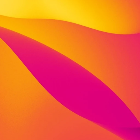
Gänseweide 8
34295 Edermünde Besse
fon: 05603 9489 503
fax: 05603 9489572
jasmin.pfannkuche@viva-stiftung.de