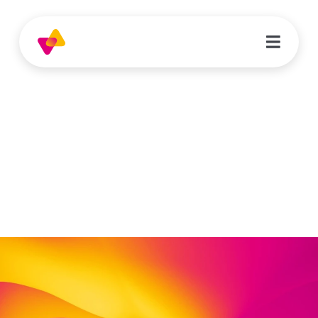
Jakob Muth
pädagogische Hilfskraft
Josef-Fischer-Straße 16
34127 Kassel