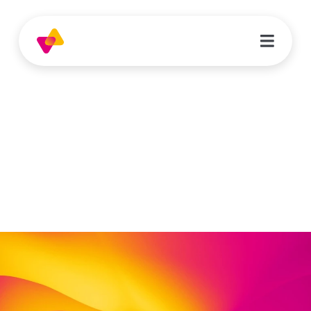
Ivonne Reitze-Lattemann
Schulassistenz