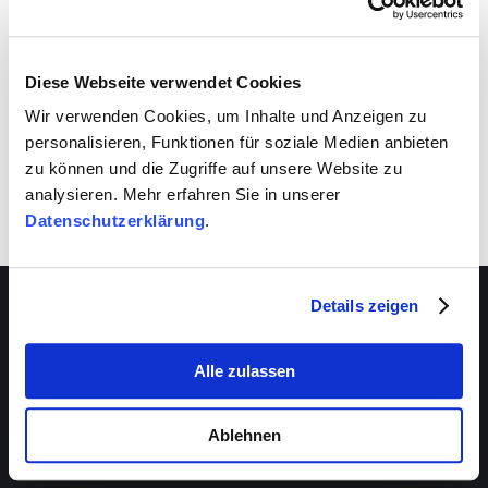
VIVA schafft auch für dich Entwicklungsräume.
Nutze sie!
Diese Webseite verwendet Cookies
Wir verwenden Cookies, um Inhalte und Anzeigen zu
personalisieren, Funktionen für soziale Medien anbieten
zu können und die Zugriffe auf unsere Website zu
analysieren. Mehr erfahren Sie in unserer
Datenschutzerklärung
.
Details zeigen
Alle zulassen
Über VIVA
Die Stiftung
Ablehnen
Das Management
Beratungsstellen
Das Magazin
VIVA-Beratungszentrum