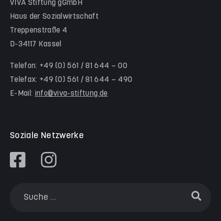
VIVA Stiftung gGmbH
Kita Himmelsstürmer
Team Werra-Meißner-Kreis
Haus der Sozialwirtschaft
Waldorfkindergarten Goetheanlage
Treppenstraße 4
D-34117 Kassel
Familienzentren
Familienzentrum Nordstadt
Telefon: +49 (0) 561 / 81 644 – 00
Telefax: +49 (0) 561 / 81 644 – 490
Familienzentrum Himmelsstürmer
E-Mail:
info@viva-stiftung.de
Präventionsangebote an Kitas und Schulen
Soziale Netzwerke