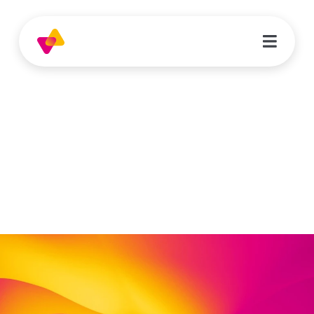
Elvira Danziger
Sozialpädagogin
Treppenstraße 4
34117 Kassel