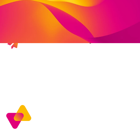
Deutschland
fon: 05661 9086931
mobil: 0162 2032207
fax: 05661 9082790
dorothea.atzert@viva-stiftung.de