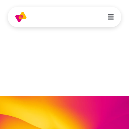
Dorothea Atzert
Sozialpädagogin
Flämmergasse 4
34212 Melsungen