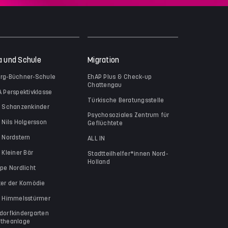
a und Schule
Migration
rg-Büchner-Schule
EhAP Plus & Check-up
Chattengau
A Perspektivklasse
Türkische Beratungsstelle
a Schanzenkinder
Psychosoziales Zentrum für
a Nils Holgersson
Geflüchtete
a Nordstern
ALL IN
 Kleiner Bär
Stadtteilhelfer*innen Nord-
Holland
ppe Nordlicht
ter der Komödie
a Himmelsstürmer
dorfkindergarten
theanlage