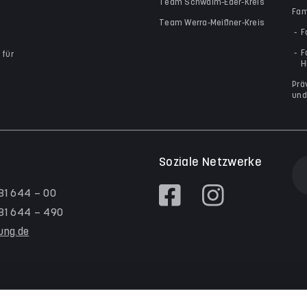
Team Schwalm-Eder-Kreis
Fam
Team Werra-Meißner-Kreis
F
F
 für
H
Prä
und
Soziale Netzwerke
 81 644 – 00
/ 81 644 – 490
tung.de