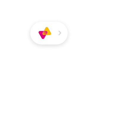
Über
Magazin
Jobs
VIVA
VIVA
Über VIVA
Die Pers
Dirk Rohde
Sozialpädagoge