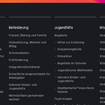
Behinderung
Jugendhilfe
Kit
Freizeit, Bildung und Familie
Angebote
Geo
Unterstützung, Wohnen und
Hilfen zur Erziehung
VIV
Alltag
le
Gruppenangebote
Kit
Schulassistenz
für
Prävention
Kit
Frühförderung
Angebote an Schulen
Kit
Integrationsfachdienst
Jugendräume Wehlheiden
Kita
Einheitliche Ansprechstelle für
Inklusive Kinder- und
Kri
Arbeitgeber
Jugendhilfe
Hin
Inklusive Kinder- und
Stadtteilhelfer*innen Nord-
Jugendhilfe
Kit
der
Holland
WohnGeStein gemeinsam
Wal
Team Kassel
wohnen
Goe