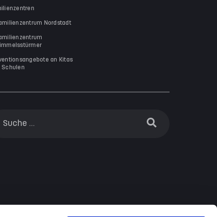
ilienzentren
amilienzentrum Nordstadt
amilienzentrum
immelsstürmer
ventionsangebote an Kitas
 Schulen