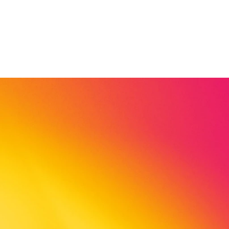
Am Kirchplatz 10
37213 Witzenhausen
Deutchland
fon: 05542 910494
mobil: 0162 2057344
fax: 05542 910471
dirk.rohde@viva-stiftung.de