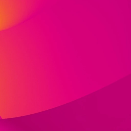
und
e