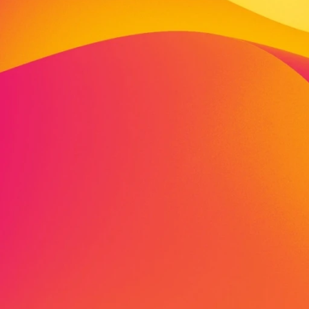
Wir sind aktiv in 
Bildung. Wir sind P
Initiativen, Unter
arbeiten in langer
Angebote und Dien
aufeinander ab.
VIVA schafft auch 