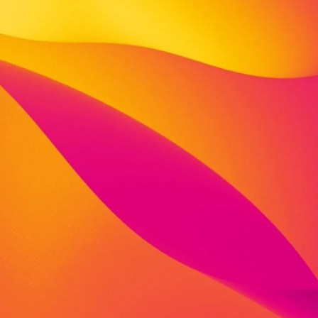
den Bereichen Jugendhilfe, Behindertenhilfe, Beratung 
artner von vielen öffentlichen Institutionen, privaten
nehmen und anderen Trägern der Sozialwirtschaft. Wir
 Tradition vertrauensvoll zusammen und stimmen unser
ste bedarfsgerecht mit unseren Partner*innen
für dich Entwicklungsräume. Nutze sie!