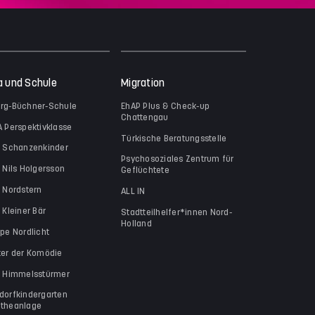
a und Schule
Migration
rg-Büchner-Schule
EhAP Plus & Check-up
Chattengau
A Perspektivklasse
Türkische Beratungsstelle
a Schanzenkinder
Psychosoziales Zentrum für
a Nils Holgersson
Geflüchtete
a Nordstern
ALL IN
 Kleiner Bär
Stadtteilhelfer*innen Nord-
Holland
ppe Nordlicht
ter der Komödie
a Himmelsstürmer
dorfkindergarten
theanlage