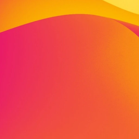
Wir sind aktiv in 
Bildung. Wir sind P
Initiativen, Unter
arbeiten in langer
Angebote und Dien
aufeinander ab.
VIVA schafft auch 