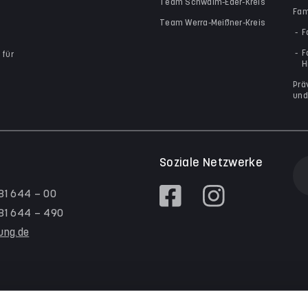
Team Schwalm-Eder-Kreis
Fam
Team Werra-Meißner-Kreis
F
F
 für
H
Prä
und
Soziale Netzwerke
 81 644 – 00
/ 81 644 – 490
tung.de