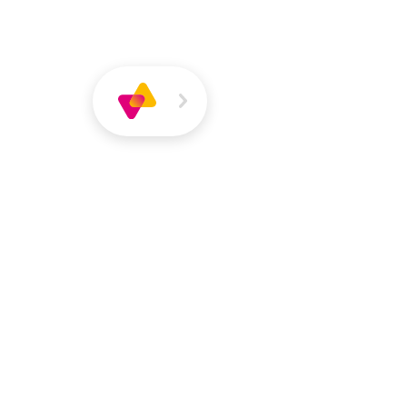
Über
Magazin
Jobs
VIVA
VIVA
Über VIVA
Die Pers
Danica Wend
Sozialpädagogin