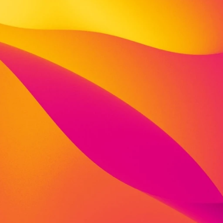
den Bereichen Jugendhilfe, Behindertenhilfe, Beratung 
artner von vielen öffentlichen Institutionen, privaten
nehmen und anderen Trägern der Sozialwirtschaft. Wir
 Tradition vertrauensvoll zusammen und stimmen unser
ste bedarfsgerecht mit unseren Partner*innen
für dich Entwicklungsräume. Nutze sie!