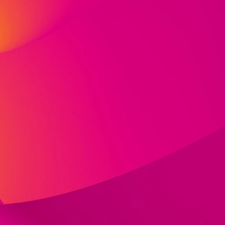
und
e