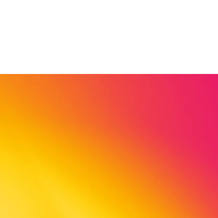
Am Kirchplatz 10
37213 Witzenhausen
Deutchland
fon: 05542 910494
mobil: 0162 2049287
fax: 05542 910471
danica.wendland@viva-stiftung.de