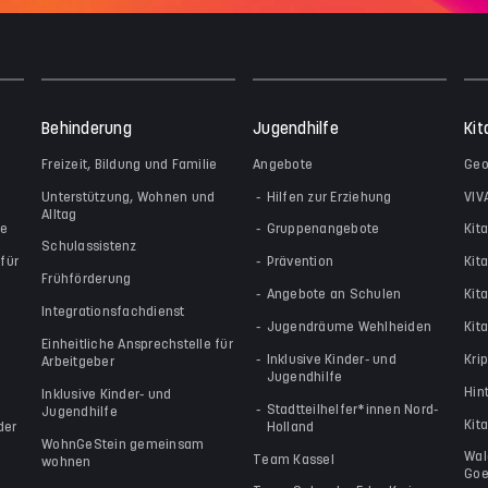
Behinderung
Jugendhilfe
Kit
Freizeit, Bildung und Familie
Angebote
Geo
Unterstützung, Wohnen und
Hilfen zur Erziehung
VIV
Alltag
le
Gruppenangebote
Kit
Schulassistenz
für
Prävention
Kit
Frühförderung
Angebote an Schulen
Kit
Integrationsfachdienst
Jugendräume Wehlheiden
Kita
Einheitliche Ansprechstelle für
Inklusive Kinder- und
Kri
Arbeitgeber
Jugendhilfe
Hin
Inklusive Kinder- und
Stadtteilhelfer*innen Nord-
Jugendhilfe
Kit
der
Holland
WohnGeStein gemeinsam
Wal
Team Kassel
wohnen
Goe