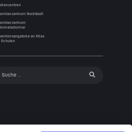
ilienzentren
amilienzentrum Nordstadt
amilienzentrum
immelsstürmer
ventionsangebote an Kitas
 Schulen