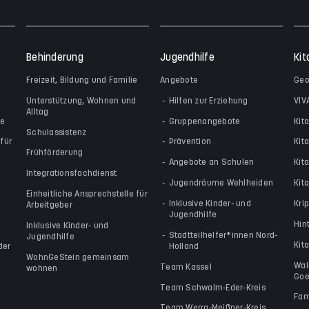
Behinderung
Jugendhilfe
Kit
Freizeit, Bildung und Familie
Angebote
Geo
Unterstützung, Wohnen und
Hilfen zur Erziehung
VIV
Alltag
le
Gruppenangebote
Kit
Schulassistenz
für
Prävention
Kit
Frühförderung
Angebote an Schulen
Kit
Integrationsfachdienst
Jugendräume Wehlheiden
Kita
Einheitliche Ansprechstelle für
Inklusive Kinder- und
Kri
Arbeitgeber
Jugendhilfe
Hin
Inklusive Kinder- und
Stadtteilhelfer*innen Nord-
Jugendhilfe
Kit
der
Holland
WohnGeStein gemeinsam
Wal
Team Kassel
wohnen
Goe
Team Schwalm-Eder-Kreis
Fam
Team Werra-Meißner-Kreis