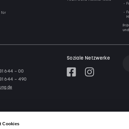
F
F
 für
H
Prä
und
Soziale Netzwerke
 81 644 – 00
/ 81 644 – 490
tung.de
t Cookies