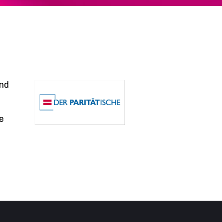
und
e