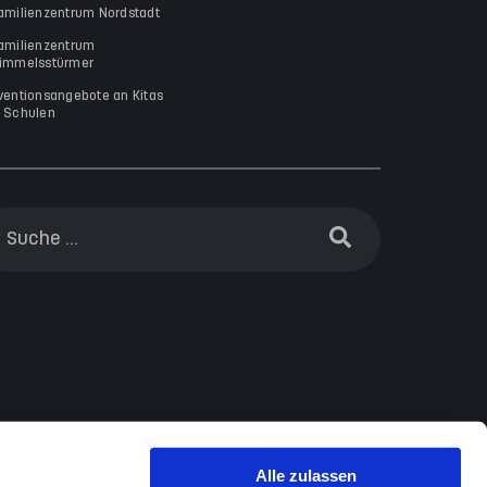
amilienzentrum Nordstadt
amilienzentrum
immelsstürmer
ventionsangebote an Kitas
 Schulen
Alle zulassen