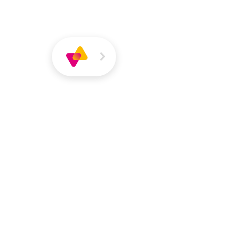
Über
Magazin
Jobs
VIVA
VIVA
Über VIVA
Die Pers
Dana Capotor
Erzieherin | Kita Kleiner Bär