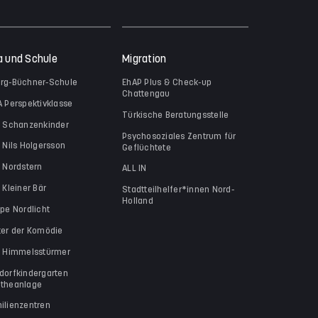
a und Schule
Migration
rg-Büchner-Schule
EhAP Plus & Check-up
Chattengau
A Perspektivklasse
Türkische Beratungsstelle
a Schanzenkinder
Psychosoziales Zentrum für
a Nils Holgersson
Geflüchtete
a Nordstern
ALL IN
 Kleiner Bär
Stadtteilhelfer*innen Nord-
Holland
ppe Nordlicht
ter der Komödie
a Himmelsstürmer
dorfkindergarten
theanlage
ilienzentren