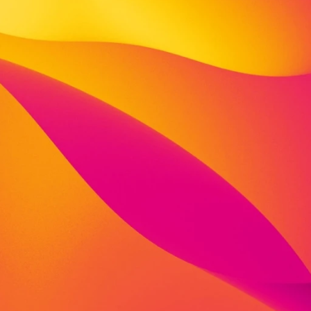
Josef-Fischer Straße 16 a
34127 Kassel
fon: 0561 896272
fax: 0561 9532040
dana.goebel@viva-kita.de