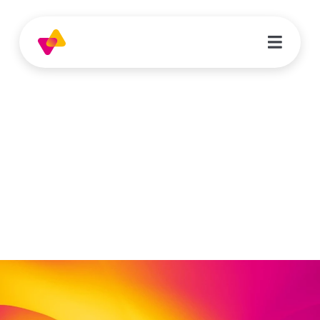
Caspar Ulrich
Pädagogische Fachkraft | Kita
Schanzenkinder