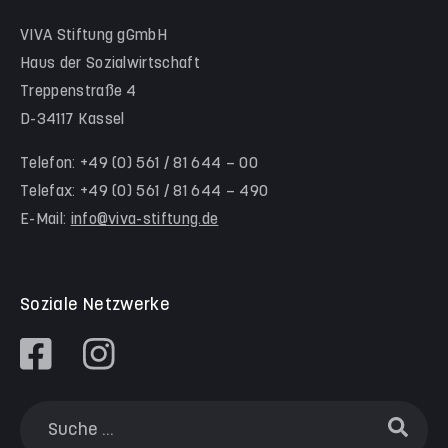
Hinter der Komödie
Team Schwalm-Eder-Kreis
VIVA Stiftung gGmbH
Kita Himmelsstürmer
Team Werra-Meißner-Kreis
Haus der Sozialwirtschaft
Waldorfkindergarten Goetheanlage
Treppenstraße 4
D-34117 Kassel
Familienzentren
Familienzentrum Nordstadt
Telefon: +49 (0) 561 / 81 644 – 00
Telefax: +49 (0) 561 / 81 644 – 490
Familienzentrum Himmelsstürmer
E-Mail:
info@viva-stiftung.de
Präventionsangebote an Kitas und Schulen
Soziale Netzwerke