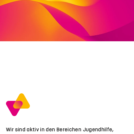
Deutschland
fon: 05661 705656
fax: 05661 705629
caroline.fleischert@viva-stiftung.de
Wir sind aktiv in den Bereichen Jugendhilfe,