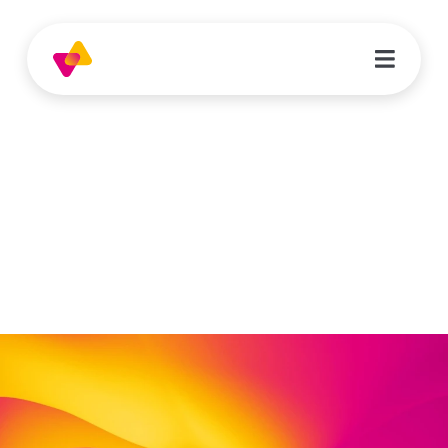
Caroline Fleischert
pädagogische Hilfskraft
Kesselberg 8
34212 Melsungen