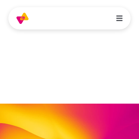
Carolin Keller
Erzieherin | Kita Himmelsstürmer