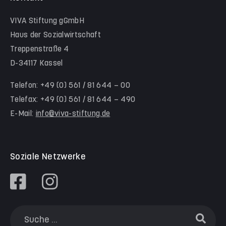
Hinter der Komödie
Team Schwalm-Eder-Kreis
VIVA Stiftung gGmbH
Kita Himmelsstürmer
Team Werra-Meißner-Kreis
Haus der Sozialwirtschaft
Waldorfkindergarten Goetheanlage
Treppenstraße 4
D-34117 Kassel
Familienzentren
Familienzentrum Nordstadt
Telefon: +49 (0) 561 / 81 644 – 00
Telefax: +49 (0) 561 / 81 644 – 490
Familienzentrum Himmelsstürmer
E-Mail:
info@viva-stiftung.de
Präventionsangebote an Kitas und Schulen
Soziale Netzwerke