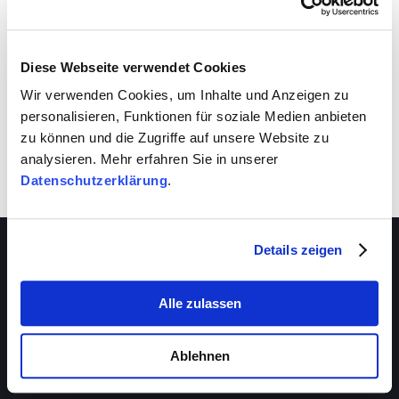
VIVA schafft auch für dich Entwicklungsräume.
Nutze sie!
Diese Webseite verwendet Cookies
Wir verwenden Cookies, um Inhalte und Anzeigen zu
personalisieren, Funktionen für soziale Medien anbieten
zu können und die Zugriffe auf unsere Website zu
analysieren. Mehr erfahren Sie in unserer
Datenschutzerklärung
.
Details zeigen
Alle zulassen
Über VIVA
Die Stiftung
Ablehnen
Das Management
Beratungsstellen
Das Magazin
VIVA-Beratungszentrum