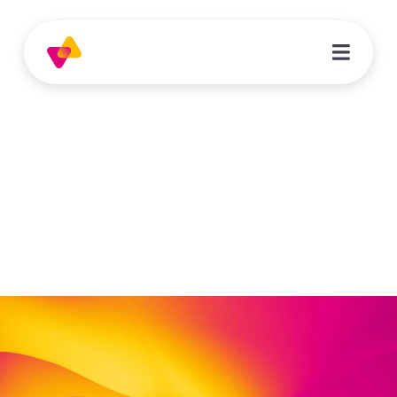
Camila Suarez Vacca
Erzieherin | Krippe Nordlicht