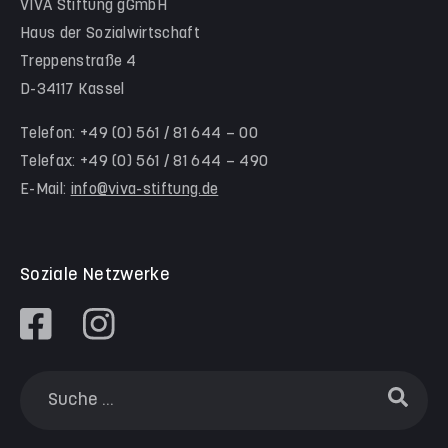
VIVA Stiftung gGmbH
Kita Himmelsstürmer
Team Werra-Meißner-Kreis
Haus der Sozialwirtschaft
Waldorfkindergarten Goetheanlage
Treppenstraße 4
D-34117 Kassel
Familienzentren
Familienzentrum Nordstadt
Telefon: +49 (0) 561 / 81 644 – 00
Telefax: +49 (0) 561 / 81 644 – 490
Familienzentrum Himmelsstürmer
E-Mail:
info@viva-stiftung.de
Präventionsangebote an Kitas und Schulen
Soziale Netzwerke