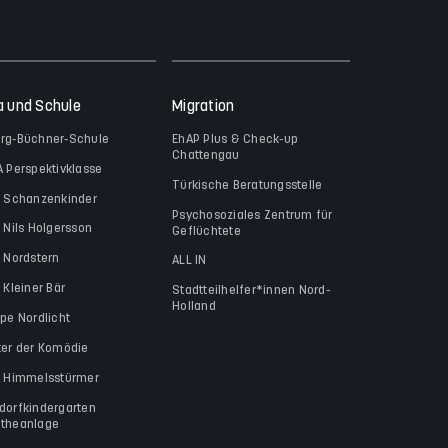
a und Schule
Migration
rg-Büchner-Schule
EhAP Plus & Check-up
Chattengau
A Perspektivklasse
Türkische Beratungsstelle
a Schanzenkinder
Psychosoziales Zentrum für
a Nils Holgersson
Geflüchtete
a Nordstern
ALL IN
 Kleiner Bär
Stadtteilhelfer*innen Nord-
Holland
ppe Nordlicht
ter der Komödie
a Himmelsstürmer
dorfkindergarten
theanlage