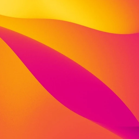
Fritzlarer Str. 26
34281 Gudensberg
Deutschland
fon: 05603 9489938
mobil: 0162 2048235
biser.ivanov@viva-stiftung.de