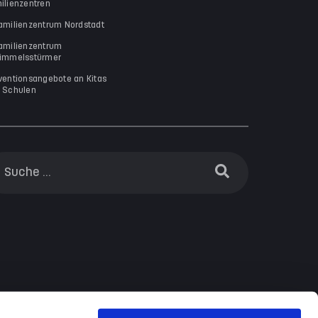
ilienzentren
amilienzentrum Nordstadt
amilienzentrum
immelsstürmer
ventionsangebote an Kitas
 Schulen