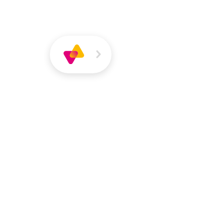
Über
Magazin
Jobs
VIVA
VIVA
Über VIVA
Die Pers
Biser Ivanov