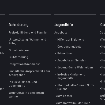
Behinderung
Jugendhilfe
Kit
Freizeit, Bildung und Familie
Angebote
Geo
Unterstützung, Wohnen und
Hilfen zur Erziehung
VIV
Alltag
le
Gruppenangebote
Kit
Schulassistenz
für
Prävention
Kit
Frühförderung
Angebote an Schulen
Kit
Integrationsfachdienst
Jugendräume Wehlheiden
Kita
Einheitliche Ansprechstelle für
Inklusive Kinder- und
Kri
Arbeitgeber
Jugendhilfe
Hin
Inklusive Kinder- und
Stadtteilhelfer*innen Nord-
Jugendhilfe
Kit
der
Holland
WohnGeStein gemeinsam
Wal
Team Kassel
wohnen
Goe
Team Schwalm-Eder-Kreis