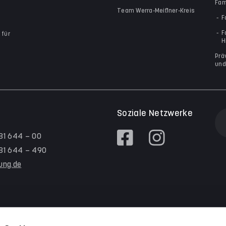
Fam
Team Werra-Meißner-Kreis
F
F
 für
H
Prä
und
Soziale Netzwerke
 81 644 – 00
/ 81 644 – 490
tung.de