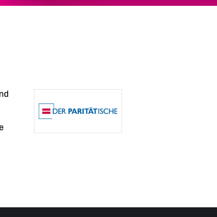
und
e