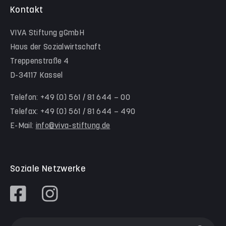
Krippe Nordlicht
Stadtteilhelfer*innen Nord-Holland
Team Kassel
Kontakt
Hinter der Komödie
Team Schwalm-Eder-Kreis
VIVA Stiftung gGmbH
Kita Himmelsstürmer
Team Werra-Meißner-Kreis
Haus der Sozialwirtschaft
Waldorfkindergarten Goetheanlage
Treppenstraße 4
D-34117 Kassel
Familienzentren
Familienzentrum Nordstadt
Telefon: +49 (0) 561 / 81 644 – 00
Telefax: +49 (0) 561 / 81 644 – 490
Familienzentrum Himmelsstürmer
E-Mail:
info@viva-stiftung.de
Präventionsangebote an Kitas und Schulen
Soziale Netzwerke