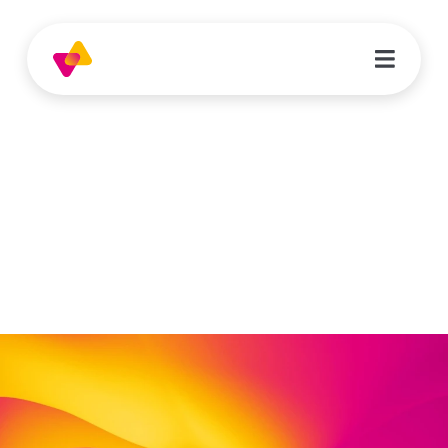
Bernd Boettger
Leitung