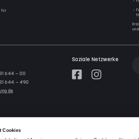
F
F
 für
H
Prä
und
Soziale Netzwerke
 81 644 – 00
/ 81 644 – 490
tung.de
t Cookies