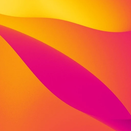
Niedervellmarer Straße 41A
34127 Kassel
fon: 0561 8250 2820
anni-catherine.stange@viva-kita.de