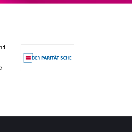
und
e