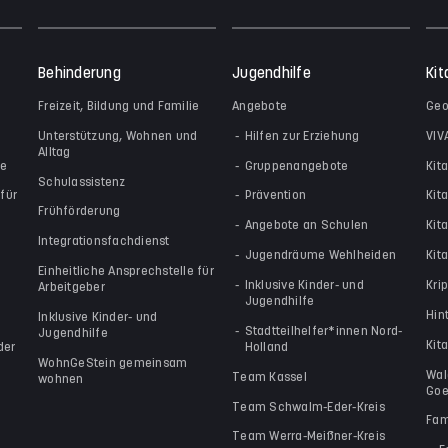
Behinderung
Jugendhilfe
Kit
Freizeit, Bildung und Familie
Angebote
Geo
Unterstützung, Wohnen und
Hilfen zur Erziehung
VIV
Alltag
le
Gruppenangebote
Kit
Schulassistenz
für
Prävention
Kit
Frühförderung
Angebote an Schulen
Kit
Integrationsfachdienst
Jugendräume Wehlheiden
Kita
Einheitliche Ansprechstelle für
Inklusive Kinder- und
Kri
Arbeitgeber
Jugendhilfe
Hin
Inklusive Kinder- und
Stadtteilhelfer*innen Nord-
Jugendhilfe
Kit
der
Holland
WohnGeStein gemeinsam
Wal
Team Kassel
wohnen
Goe
Team Schwalm-Eder-Kreis
Fam
Team Werra-Meißner-Kreis