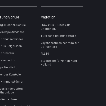
a und Schule
Migration
rg-Büchner-Schule
EhAP Plus & Check-up
Chattengau
A Perspektivklasse
Türkische Beratungsstelle
a Schanzenkinder
Psychosoziales Zentrum für
a Nils Holgersson
Geflüchtete
a Nordstern
ALL IN
 Kleiner Bär
Stadtteilhelfer*innen Nord-
Holland
ppe Nordlicht
ter der Komödie
a Himmelsstürmer
dorfkindergarten
theanlage
ilienzentren