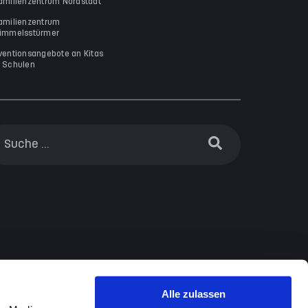
amilienzentrum Nordstadt
amilienzentrum
immelsstürmer
ventionsangebote an Kitas
 Schulen
Alle zulassen