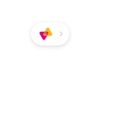
Über
Magazin
Jobs
VIVA
VIVA
Über VIVA
Die Pers
Anni-Catheri
Erzieherin | Krippe Nordlicht