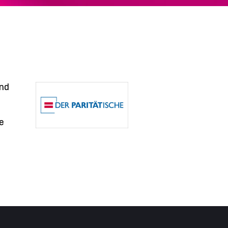
und
e