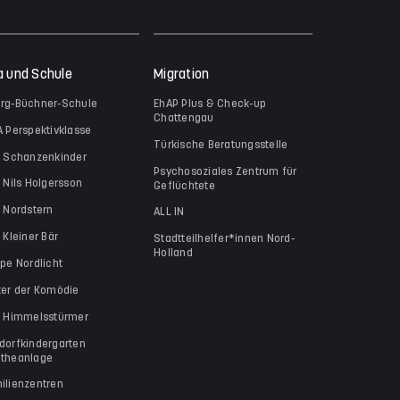
a und Schule
Migration
rg-Büchner-Schule
EhAP Plus & Check-up
Chattengau
A Perspektivklasse
Türkische Beratungsstelle
a Schanzenkinder
Psychosoziales Zentrum für
a Nils Holgersson
Geflüchtete
a Nordstern
ALL IN
 Kleiner Bär
Stadtteilhelfer*innen Nord-
Holland
ppe Nordlicht
ter der Komödie
a Himmelsstürmer
dorfkindergarten
theanlage
ilienzentren