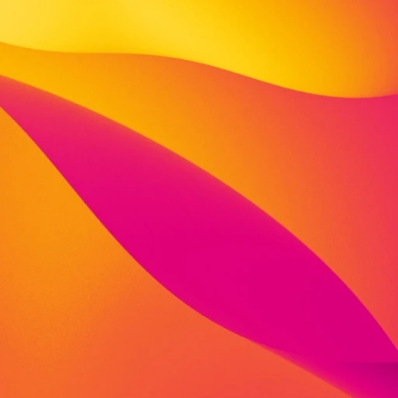
Flämmergasse 4
34212 Melsungen
fon: 05661 9086931
fax: 05661 9082790
anna.springsguth@viva-stiftung.de