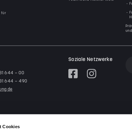
F
F
 für
H
Prä
und
Soziale Netzwerke
 81 644 – 00
/ 81 644 – 490
tung.de
t Cookies