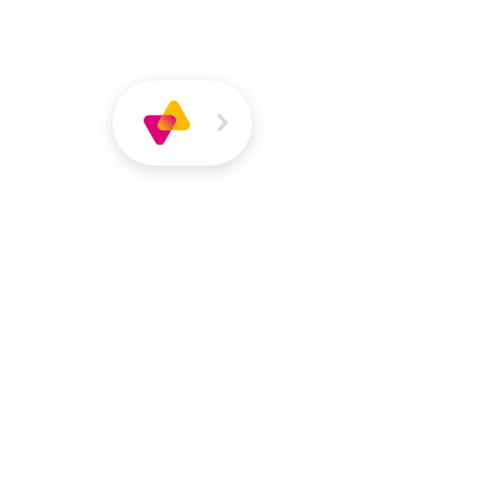
Über
Magazin
Jobs
VIVA
VIVA
Über VIVA
Die Pers
Anna Sophie 
Sozialpädagogin