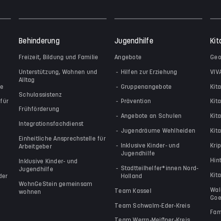
Behinderung
Jugendhilfe
Kit
Freizeit, Bildung und Familie
Angebote
Geo
Unterstützung, Wohnen und
Hilfen zur Erziehung
VIV
Alltag
le
Gruppenangebote
Kit
Schulassistenz
für
Prävention
Kit
Frühförderung
Angebote an Schulen
Kit
Integrationsfachdienst
Jugendräume Wehlheiden
Kita
Einheitliche Ansprechstelle für
Inklusive Kinder- und
Kri
Arbeitgeber
Jugendhilfe
Hin
Inklusive Kinder- und
Stadtteilhelfer*innen Nord-
Jugendhilfe
Kit
der
Holland
WohnGeStein gemeinsam
Wal
Team Kassel
wohnen
Goe
Team Schwalm-Eder-Kreis
Fam
Team Werra-Meißner-Kreis