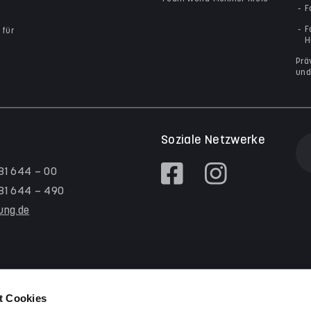
F
F
 für
H
Prä
und
Soziale Netzwerke
 81 644 – 00
/ 81 644 – 490
tung.de
t Cookies