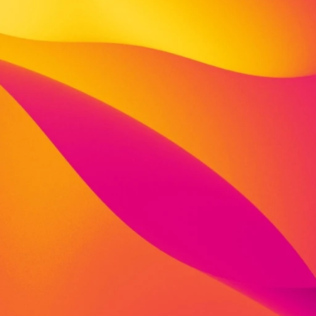
Flämmergasse 4
34212 Melsungen
fon: 05661 9086 931
mobil: 0170 5386 772
anna.koenig@viva-stiftung.de