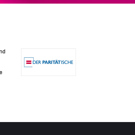
und
e