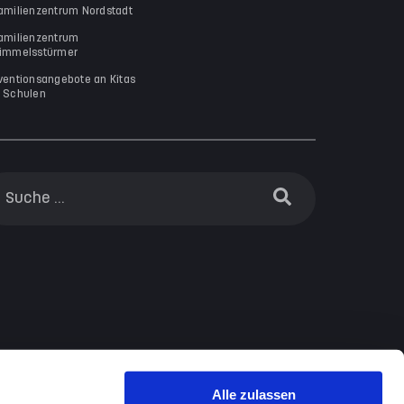
amilienzentrum Nordstadt
amilienzentrum
immelsstürmer
ventionsangebote an Kitas
 Schulen
Alle zulassen