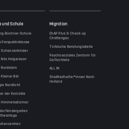
a und Schule
Migration
rg-Büchner-Schule
EhAP Plus & Check-up
Chattengau
A Perspektivklasse
Türkische Beratungsstelle
a Schanzenkinder
Psychosoziales Zentrum für
a Nils Holgersson
Geflüchtete
a Nordstern
ALL IN
 Kleiner Bär
Stadtteilhelfer*innen Nord-
Holland
ppe Nordlicht
ter der Komödie
a Himmelsstürmer
dorfkindergarten
theanlage
ilienzentren