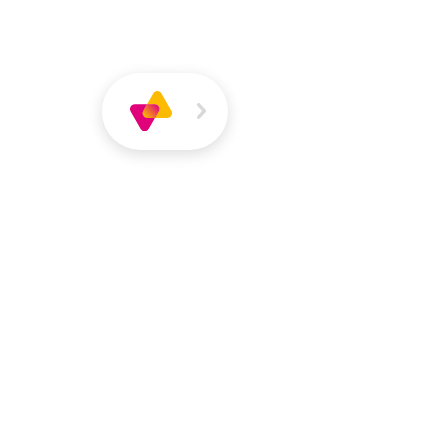
Über
Magazin
Jobs
VIVA
VIVA
Über VIVA
Die Pers
Anna König
Anerkennungspraktikantin