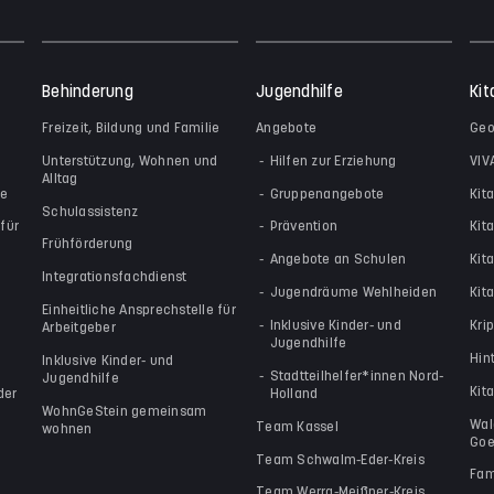
Behinderung
Jugendhilfe
Kit
Freizeit, Bildung und Familie
Angebote
Geo
Unterstützung, Wohnen und
Hilfen zur Erziehung
VIV
Alltag
le
Gruppenangebote
Kit
Schulassistenz
für
Prävention
Kit
Frühförderung
Angebote an Schulen
Kit
Integrationsfachdienst
Jugendräume Wehlheiden
Kita
Einheitliche Ansprechstelle für
Inklusive Kinder- und
Kri
Arbeitgeber
Jugendhilfe
Hin
Inklusive Kinder- und
Stadtteilhelfer*innen Nord-
Jugendhilfe
Kit
der
Holland
WohnGeStein gemeinsam
Wal
Team Kassel
wohnen
Goe
Team Schwalm-Eder-Kreis
Fam
Team Werra-Meißner-Kreis