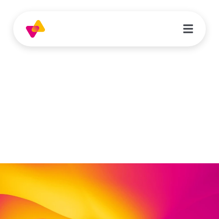
Andreas Burbaum
Leitung Kita Nils Holgersson