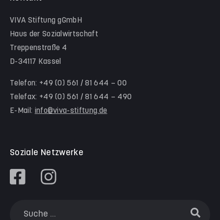
Hinter der Komödie
Team Schwalm-Eder-Kreis
VIVA Stiftung gGmbH
Kita Himmelsstürmer
Team Werra-Meißner-Kreis
Haus der Sozialwirtschaft
Waldorfkindergarten Goetheanlage
Treppenstraße 4
D-34117 Kassel
Familienzentren
Familienzentrum Nordstadt
Telefon: +49 (0) 561 / 81 644 – 00
Telefax: +49 (0) 561 / 81 644 – 490
Familienzentrum Himmelsstürmer
E-Mail:
info@viva-stiftung.de
Präventionsangebote an Kitas und Schulen
Soziale Netzwerke