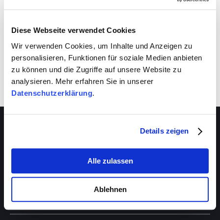
Diese Webseite verwendet Cookies
Wir verwenden Cookies, um Inhalte und Anzeigen zu
personalisieren, Funktionen für soziale Medien anbieten
zu können und die Zugriffe auf unsere Website zu
analysieren. Mehr erfahren Sie in unserer
Datenschutzerklärung
.
Details zeigen
Alle zulassen
Über VIVA
Die Stiftung
Das Management
Ablehnen
Beratungsstellen
Das Magazin
VIVA-Beratungszentrum
Partner & Förderer
Schwangerenberatung