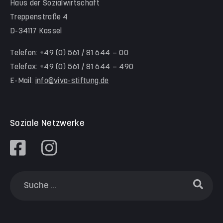
Haus der Sozialwirtschaft
Waldorfkindergarten Goetheanlage
Treppenstraße 4
D-34117 Kassel
Familienzentren
Familienzentrum Nordstadt
Telefon: +49 (0) 561 / 81 644 – 00
Telefax: +49 (0) 561 / 81 644 – 490
Familienzentrum Himmelsstürmer
E-Mail:
info@viva-stiftung.de
Präventionsangebote an Kitas und Schulen
Soziale Netzwerke