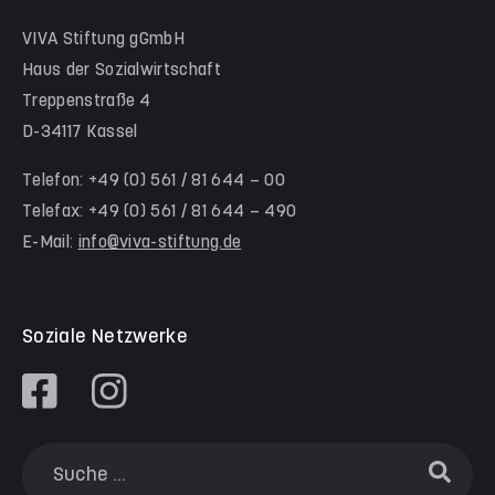
Hinter der Komödie
Team Schwalm-Eder-Kreis
VIVA Stiftung gGmbH
Kita Himmelsstürmer
Team Werra-Meißner-Kreis
Haus der Sozialwirtschaft
Waldorfkindergarten Goetheanlage
Treppenstraße 4
D-34117 Kassel
Familienzentren
Familienzentrum Nordstadt
Telefon: +49 (0) 561 / 81 644 – 00
Telefax: +49 (0) 561 / 81 644 – 490
Familienzentrum Himmelsstürmer
E-Mail:
info@viva-stiftung.de
Präventionsangebote an Kitas und Schulen
Soziale Netzwerke