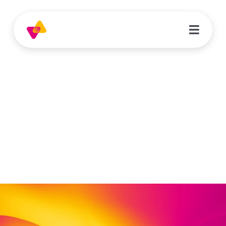
Adriana Dabrowski
Erzieher*in | Waldorfkindergarten
Goetheanlage